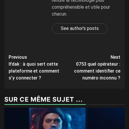
rendre la technologie plus
compréhensible et utile pour
chacun.
See author's posts
Post
Previous
Next
Ifdak : à quoi sert cette
0753 quel opérateur :
navigation
plateforme et comment
comment identifier ce
s’y connecter ?
numéro inconnu ?
SUR CE MÊME SUJET ...