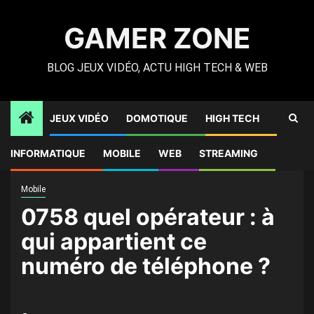
Skip
to
GAMER ZONE
content
BLOG JEUX VIDÉO, ACTU HIGH TECH & WEB
JEUX VIDÉO
DOMOTIQUE
HIGH TECH
Gamer Zone
»
High Tech
»
0758 quel opérateur : à qui
INFORMATIQUE
MOBILE
WEB
STREAMING
appartient ce numéro de téléphone ?
Mobile
0758 quel opérateur : à
qui appartient ce
numéro de téléphone ?