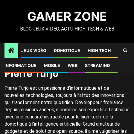
Skip
to
GAMER ZONE
content
BLOG JEUX VIDÉO, ACTU HIGH TECH & WEB
JEUX VIDÉO
DOMOTIQUE
HIGH TECH
Gamer Zone
»
Archives pour Pierre Turjo
INFORMATIQUE
MOBILE
WEB
STREAMING
Pierre Turjo
Pierre Turjo est un passionné d’informatique et de
nouvelles technologies, toujours à l’affût des innovations
qui transforment notre quotidien. Développeur freelance
depuis plusieurs années, il combine son expertise technique
avec une curiosité insatiable pour le high-tech, de la
domotique à l’intelligence artificielle. Grand amateur de
gadgets et de solutions open-source, il aime vulgariser les