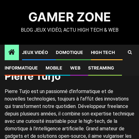
Skip
to
GAMER ZONE
content
BLOG JEUX VIDÉO, ACTU HIGH TECH & WEB
JEUX VIDÉO
DOMOTIQUE
HIGH TECH
Gamer Zone
»
Archives pour Pierre Turjo
»
Page 2
INFORMATIQUE
MOBILE
WEB
STREAMING
Pierre Turjo
Pierre Turjo est un passionné d’informatique et de
nouvelles technologies, toujours à l’affût des innovations
qui transforment notre quotidien. Développeur freelance
depuis plusieurs années, il combine son expertise technique
avec une curiosité insatiable pour le high-tech, de la
domotique à l’intelligence artificielle. Grand amateur de
gadgets et de solutions open-source, il aime vulgariser les