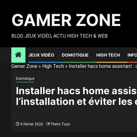
Skip
to
GAMER ZONE
content
BLOG JEUX VIDÉO, ACTU HIGH TECH & WEB
JEUX VIDÉO
DOMOTIQUE
HIGH TECH
INF
Gamer Zone
»
High Tech
»
Installer hacs home assistant : 
Domotique
Installer hacs home assi
l’installation et éviter le
6 février 2026
Pierre Turjo