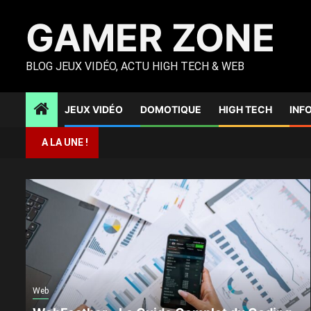
Skip
GAMER ZONE
to
content
BLOG JEUX VIDÉO, ACTU HIGH TECH & WEB
JEUX VIDÉO
DOMOTIQUE
HIGH TECH
INF
A LA UNE !
Web