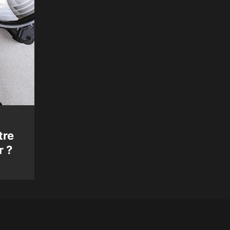
Informatique
tre
Programmer message WhatsApp 
r ?
Comment envoyer un message
automatique ?
11 mars 2026
Pierre Turjo