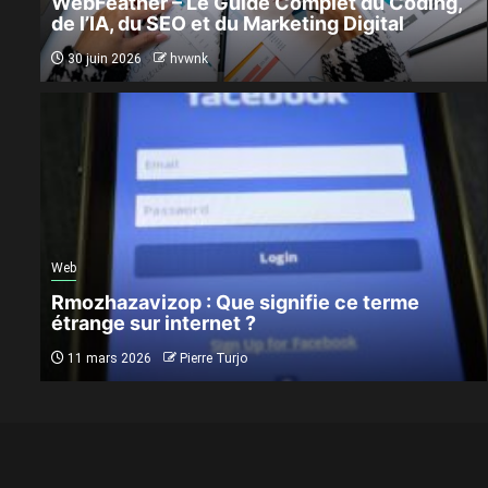
WebFeather – Le Guide Complet du Coding,
de l’IA, du SEO et du Marketing Digital
30 juin 2026
hvwnk
Web
Rmozhazavizop : Que signifie ce terme
étrange sur internet ?
11 mars 2026
Pierre Turjo