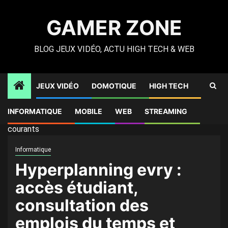
Skip
to
GAMER ZONE
content
BLOG JEUX VIDÉO, ACTU HIGH TECH & WEB
JEUX VIDÉO
DOMOTIQUE
HIGH TECH
Gamer Zone
»
High Tech
»
Hyperplanning evry : accès
INFORMATIQUE
MOBILE
WEB
STREAMING
étudiant, consultation des emplois du temps et bugs
courants
Informatique
Hyperplanning evry :
accès étudiant,
consultation des
emplois du temps et