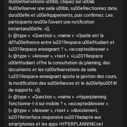
Ru00e9servations u00bb, cliquez sur u00ab
Ru00e9server une salle u00bb, su00e9lectionnez date,
duru00e9e et u00e9quipements, puis confirmez. Les
participants reu00e7oivent une notification
instantanu00e9e. »}},
{« @type »: »Question », »name »: »Quelle est la
diffu00e9rence entre lu2019espace u00e9tudiant et
lu2019espace enseignant ? », »acceptedAnswer »:
{« @type »: »Answer », »text »: »Lu2019espace
u00e9tudiant offre la consultation du planning, des
documents et les ru00e9servations de salle.
Lu2019espace enseignant ajoute la gestion des cours,
la modification des su00e9ances et le du00e9pu00f4t
de supports. »}},
{« @type »: »Question », »name »: »Hyperplanning
fonctionne-t-il sur mobile ? », »acceptedAnswer »:
{« @type »: »Answer », »text »: »Absolument,
lu2019interface responsive su2019adapte aux
smartphones et les apps HYPERPLANNING.net