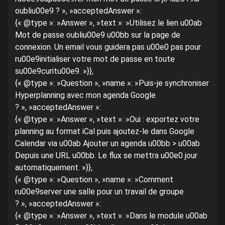
oubliu00e9 ? », »acceptedAnswer »:
{« @type »: »Answer », »text »: »Utilisez le lien u00ab
Mot de passe oubliu00e9 u00bb sur la page de
connexion. Un email vous guidera pas u00e0 pas pour
ru00e9initialiser votre mot de passe en toute
su00e9curitu00e9. »}},
{« @type »: »Question », »name »: »Puis-je synchroniser
Hyperplanning avec mon agenda Google
? », »acceptedAnswer »:
{« @type »: »Answer », »text »: »Oui : exportez votre
planning au format iCal puis ajoutez-le dans Google
Calendar via u00ab Ajouter un agenda u00bb > u00ab
Depuis une URL u00bb. Le flux se mettra u00e0 jour
automatiquement. »}},
{« @type »: »Question », »name »: »Comment
ru00e9server une salle pour un travail de groupe
? », »acceptedAnswer »:
{« @type »: »Answer », »text »: »Dans le module u00ab