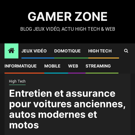
Skip
to
GAMER ZONE
content
BLOG JEUX VIDÉO, ACTU HIGH TECH & WEB
JEUX VIDÉO
DOMOTIQUE
HIGH TECH
Gamer Zone
»
High Tech
»
Entretien et assurance pour
INFORMATIQUE
MOBILE
WEB
STREAMING
voitures anciennes, autos modernes et motos
High Tech
Entretien et assurance
pour voitures anciennes,
autos modernes et
motos