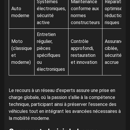
Systèmes
Maintenance
Réparation
Auto
électroniques,
conforme aux
optimisée,
moderne
sécurité
normes
réduction
active
constructeurs
risques
Entretien
Moto
régulier,
Contrôle
Assurance
(classique
pièces
approfondi,
ciblée,
et
spécifiques
restauration
sécurité
moderne)
ou
et innovation
accrue
électroniques
Le recours à un réseau d’experts assure une prise en
charge globale, où la passion s’allie à la compétence
technique, participant ainsi à préserver l’essence des
véhicules tout en intégrant les avancées nécessaires à
la mobilité moderne.