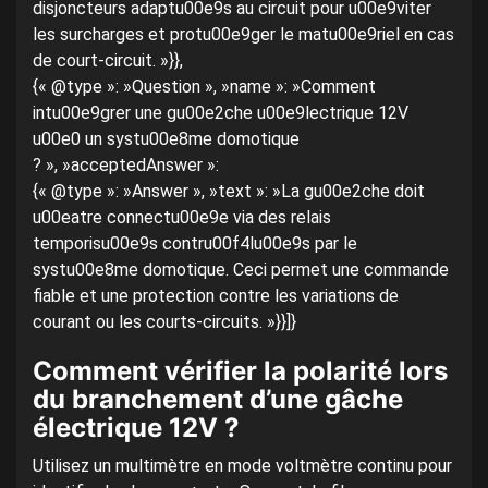
disjoncteurs adaptu00e9s au circuit pour u00e9viter
les surcharges et protu00e9ger le matu00e9riel en cas
de court-circuit. »}},
{« @type »: »Question », »name »: »Comment
intu00e9grer une gu00e2che u00e9lectrique 12V
u00e0 un systu00e8me domotique
? », »acceptedAnswer »:
{« @type »: »Answer », »text »: »La gu00e2che doit
u00eatre connectu00e9e via des relais
temporisu00e9s contru00f4lu00e9s par le
systu00e8me domotique. Ceci permet une commande
fiable et une protection contre les variations de
courant ou les courts-circuits. »}}]}
Comment vérifier la polarité lors
du branchement d’une gâche
électrique 12V ?
Utilisez un multimètre en mode voltmètre continu pour