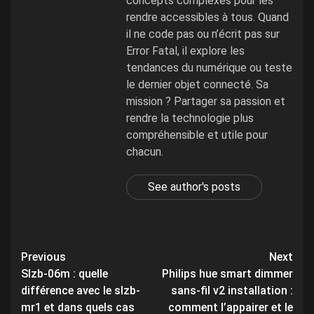
concepts complexes pour les
rendre accessibles à tous. Quand
il ne code pas ou n’écrit pas sur
Error Fatal, il explore les
tendances du numérique ou teste
le dernier objet connecté. Sa
mission ? Partager sa passion et
rendre la technologie plus
compréhensible et utile pour
chacun.
See author's posts
Post
Previous
Next
Slzb-06m : quelle
Philips hue smart dimmer
navigation
différence avec le slzb-
sans-fil v2 installation :
mr1 et dans quels cas
comment l’appairer et le