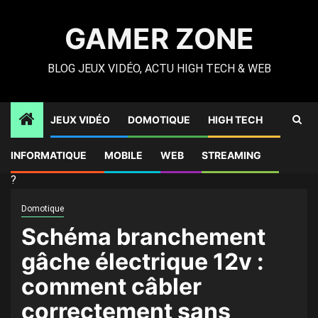
Skip
to
GAMER ZONE
content
BLOG JEUX VIDÉO, ACTU HIGH TECH & WEB
JEUX VIDÉO
DOMOTIQUE
HIGH TECH
Gamer Zone
»
High Tech
»
Schéma branchement gâche
INFORMATIQUE
MOBILE
WEB
STREAMING
électrique 12v : comment câbler correctement sans risque
?
Domotique
Schéma branchement
gâche électrique 12v :
comment câbler
correctement sans