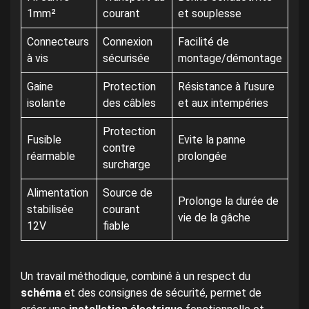
1mm²
courant
et souplesse
Connecteurs
Connexion
Facilité de
à vis
sécurisée
montage/démontage
Gaine
Protection
Résistance à l’usure
isolante
des câbles
et aux intempéries
Protection
Fusible
Evite la panne
contre
réarmable
prolongée
surcharge
Alimentation
Source de
Prolonge la durée de
stabilisée
courant
vie de la gâche
12V
fiable
Un travail méthodique, combiné à un respect du
schéma
et des consignes de sécurité, permet de