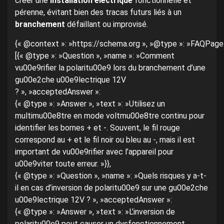
créer une
installation électrique
fonctionnelle et
pérenne, évitant bien des tracas futurs liés à un
branchement
défaillant ou improvisé.
{« @context »: »https://schema.org », »@type »: »FAQPage »
[{« @type »: »Question », »name »: »Comment
vu00e9rifier la polaritu00e9 lors du branchement d’une
gu00e2che u00e9lectrique 12V
? », »acceptedAnswer »:
{« @type »: »Answer », »text »: »Utilisez un
multimu00e8tre en mode voltmu00e8tre continu pour
identifier les bornes + et -. Souvent, le fil rouge
correspond au + et le fil noir ou bleu au -, mais il est
important de vu00e9rifier avec l’appareil pour
u00e9viter toute erreur. »}},
{« @type »: »Question », »name »: »Quels risques y a-t-
il en cas d’inversion de polaritu00e9 sur une gu00e2che
u00e9lectrique 12V ? », »acceptedAnswer »:
{« @type »: »Answer », »text »: »L’inversion de
polaritu00e9 peut causer un dysfonctionnement