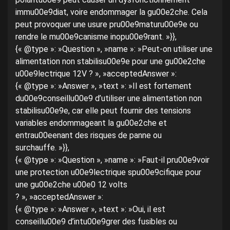
immu00e9diat, voire endommager la gu00e2che. Cela
peut provoquer une usure pru00e9maturu00e9e ou
rendre le mu00e9canisme inopu00e9rant. »}},
{« @type »: »Question », »name »: »Peut-on utiliser une
alimentation non stabilisu00e9e pour une gu00e2che
u00e9lectrique 12V ? », »acceptedAnswer »:
{« @type »: »Answer », »text »: »Il est fortement
du00e9conseillu00e9 d’utiliser une alimentation non
stabilisu00e9e, car elle peut fournir des tensions
variables endommageant la gu00e2che et
entrau00eenant des risques de panne ou
surchauffe. »}},
{« @type »: »Question », »name »: »Faut-il pru00e9voir
une protection u00e9lectrique spu00e9cifique pour
une gu00e2che u00e0 12 volts
? », »acceptedAnswer »:
{« @type »: »Answer », »text »: »Oui, il est
conseillu00e9 d’intu00e9grer des fusibles ou