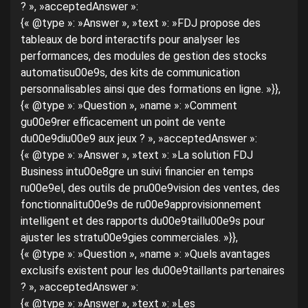
? », »acceptedAnswer »:
{« @type »: »Answer », »text »: »FDJ propose des
tableaux de bord interactifs pour analyser les
performances, des modules de gestion des stocks
automatisu00e9s, des kits de communication
personnalisables ainsi que des formations en ligne. »}},
{« @type »: »Question », »name »: »Comment
gu00e9rer efficacement un point de vente
du00e9diu00e9 aux jeux ? », »acceptedAnswer »:
{« @type »: »Answer », »text »: »La solution FDJ
Business intu00e8gre un suivi financier en temps
ru00e9el, des outils de pru00e9vision des ventes, des
fonctionnalitu00e9s de ru00e9approvisionnement
intelligent et des rapports du00e9taillu00e9s pour
ajuster les stratu00e9gies commerciales. »}},
{« @type »: »Question », »name »: »Quels avantages
exclusifs existent pour les du00e9taillants partenaires
? », »acceptedAnswer »:
{« @type »: »Answer », »text »: »Les