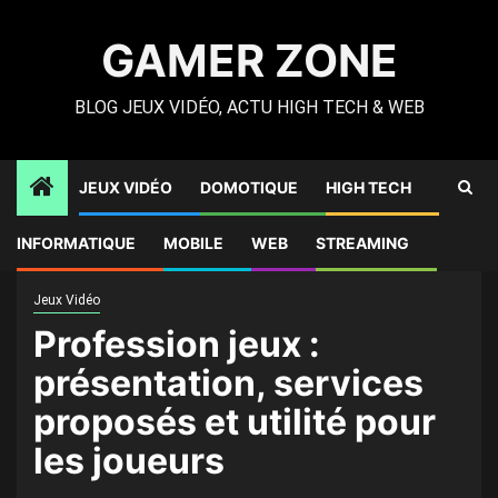
Skip
to
GAMER ZONE
content
BLOG JEUX VIDÉO, ACTU HIGH TECH & WEB
JEUX VIDÉO
DOMOTIQUE
HIGH TECH
Gamer Zone
»
High Tech
»
Profession jeux : présentation,
INFORMATIQUE
MOBILE
WEB
STREAMING
services proposés et utilité pour les joueurs
Jeux Vidéo
Profession jeux :
présentation, services
proposés et utilité pour
les joueurs