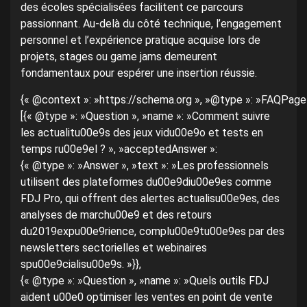
des écoles spécialisées facilitent ce parcours
passionnant. Au-delà du côté technique, l’engagement
personnel et l’expérience pratique acquise lors de
projets, stages ou game jams demeurent
fondamentaux pour espérer une insertion réussie.
{« @context »: »https://schema.org », »@type »: »FAQPage »
[{« @type »: »Question », »name »: »Comment suivre
les actualitu00e9s des jeux vidu00e9o et tests en
temps ru00e9el ? », »acceptedAnswer »:
{« @type »: »Answer », »text »: »Les professionnels
utilisent des plateformes du00e9diu00e9es comme
FDJ Pro, qui offrent des alertes actualisu00e9es, des
analyses de marchu00e9 et des retours
du2019expu00e9rience, complu00e9tu00e9es par des
newsletters sectorielles et webinaires
spu00e9cialisu00e9s. »}},
{« @type »: »Question », »name »: »Quels outils FDJ
aident u00e0 optimiser les ventes en point de vente