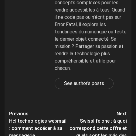
concepts complexes pour les
rendre accessibles à tous. Quand
il ne code pas ou n’écrit pas sur
Error Fatal, il explore les
tendances du numérique ou teste
le dernier objet connecté. Sa
mission ? Partager sa passion et
rendre la technologie plus
compréhensible et utile pour
chacun.
See author's posts
Post
Previous
Next
Hcl technologies webmail
Swisslife one : à quoi
navigation
: comment accéder à sa
correspond cette offre et
messagerie
quels sont les avis des