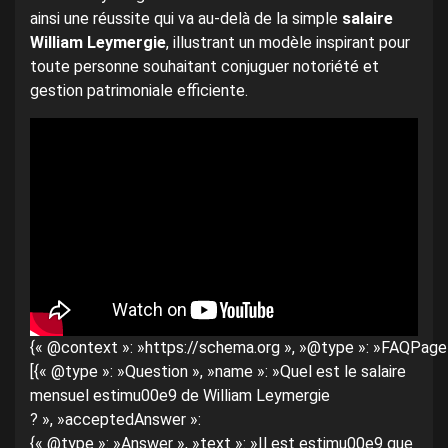
ainsi une réussite qui va au-delà de la simple
salaire
William Leymergie
, illustrant un modèle inspirant pour
toute personne souhaitant conjuguer notoriété et
gestion patrimoniale efficiente.
{« @context »: »https://schema.org », »@type »: »FAQPage »
[{« @type »: »Question », »name »: »Quel est le salaire
mensuel estimu00e9 de William Leymergie
? », »acceptedAnswer »:
{« @type »: »Answer », »text »: »Il est estimu00e9 que