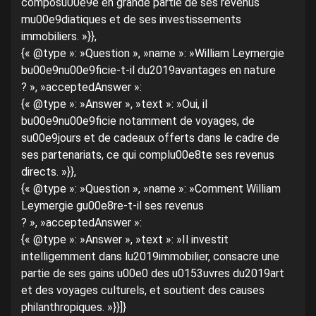
composu00e9e en grande partie de ses revenus
mu00e9diatiques et de ses investissements
immobiliers. »}},
{« @type »: »Question », »name »: »William Leymergie
bu00e9nu00e9ficie-t-il du2019avantages en nature
? », »acceptedAnswer »:
{« @type »: »Answer », »text »: »Oui, il
bu00e9nu00e9ficie notamment de voyages, de
su00e9jours et de cadeaux offerts dans le cadre de
ses partenariats, ce qui complu00e8te ses revenus
directs. »}},
{« @type »: »Question », »name »: »Comment William
Leymergie gu00e8re-t-il ses revenus
? », »acceptedAnswer »:
{« @type »: »Answer », »text »: »Il investit
intelligemment dans lu2019immobilier, consacre une
partie de ses gains u00e0 des u0153uvres du2019art
et des voyages culturels, et soutient des causes
philanthropiques. »}}]}