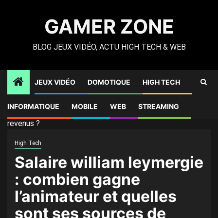
Skip
to
GAMER ZONE
content
BLOG JEUX VIDÉO, ACTU HIGH TECH & WEB
JEUX VIDÉO
DOMOTIQUE
HIGH TECH
Gamer Zone
»
High Tech
»
Salaire william leymergie :
INFORMATIQUE
MOBILE
WEB
STREAMING
combien gagne l’animateur et quelles sont ses sources de
revenus ?
High Tech
Salaire william leymergie
: combien gagne
l’animateur et quelles
sont ses sources de