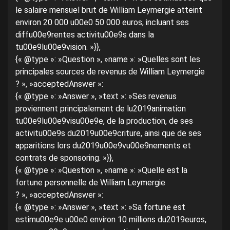
le salaire mensuel brut de William Leymergie atteint
environ 20 000 u00e0 50 000 euros, incluant ses
diffu00e9rentes activitu00e9s dans la
tu00e9lu00e9vision. »}},
{« @type »: »Question », »name »: »Quelles sont les
principales sources de revenus de William Leymergie
? », »acceptedAnswer »:
{« @type »: »Answer », »text »: »Ses revenus
proviennent principalement de lu2019animation
tu00e9lu00e9visu00e9e, de la production, de ses
activitu00e9s du2019u00e9criture, ainsi que de ses
apparitions lors du2019u00e9vu00e9nements et
contrats de sponsoring. »}},
{« @type »: »Question », »name »: »Quelle est la
fortune personnelle de William Leymergie
? », »acceptedAnswer »:
{« @type »: »Answer », »text »: »Sa fortune est
estimu00e9e u00e0 environ 10 millions du2019euros,