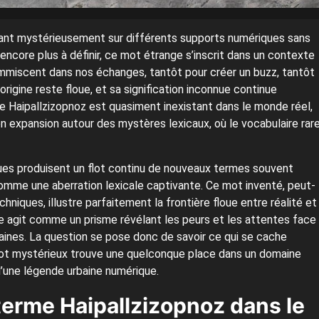
ssant mystérieusement sur différents supports numériques sans
t encore plus à définir, ce mot étrange s’inscrit dans un contexte
’immiscent dans nos échanges, tantôt pour créer un buzz, tantôt
gine reste floue, et sa signification inconnue continue
de Haipallzizopnoz est quasiment inexistant dans le monde réel,
expansion autour des mystères lexicaux, où le vocabulaire rar
iques produisent un flot continu de nouveaux termes souvent
comme une aberration lexicale captivante. Ce mot inventé, peut-
hniques, illustre parfaitement la frontière floue entre réalité et
te agit comme un prisme révélant les peurs et les attentes face
ines. La question se pose donc de savoir ce qui se cache
 mot mystérieux trouve une quelconque place dans un domaine
 d’une légende urbaine numérique.
 terme Haipallzizopnoz dans le