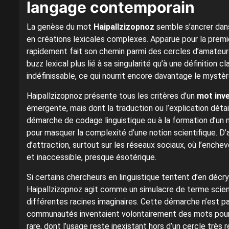
langage contemporain
La genèse du mot
Haipallzizopnoz
semble s’ancrer dans
en créations lexicales complexes. Apparue pour la premi
rapidement fait son chemin parmi des cercles d’amateurs
buzz lexical plus lié à sa singularité qu’à une définition c
indéfinissable, ce qui nourrit encore davantage le mystère
Haipallzizopnoz présente tous les critères d’un
mot inv
émergente, mais dont la traduction ou l’explication déta
démarche de codage linguistique ou à la formation d’un 
pour masquer la complexité d’une notion scientifique. D’
d’attraction, surtout sur les réseaux sociaux, où l’enc
et inaccessible, presque ésotérique.
Si certains chercheurs en linguistique tentent d’en décr
Haipallzizopnoz agit comme un simulacre de terme scien
différentes racines imaginaires. Cette démarche n’est pa
communautés inventaient volontairement des mots pour dé
rare, dont l’usage reste inexistant hors d’un cercle très re