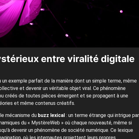
térieux entre viralité digitale
u un exemple parfait de la manière dont un simple terme, même
ollective et devenir un véritable objet viral. Ce phénomène
s ou créés de toutes pièces émergent et se propagent à une
théories et même contenus créatifs.
t le mécanisme du
buzz lexical
: un terme étrange qui intrigue par
dynamiques du « MystèreWeb » où chaque nouveauté, même si
jusqu’à devenir un phénomène de société numérique. Ce lexique
agination, où les internautes projettent leurs propres