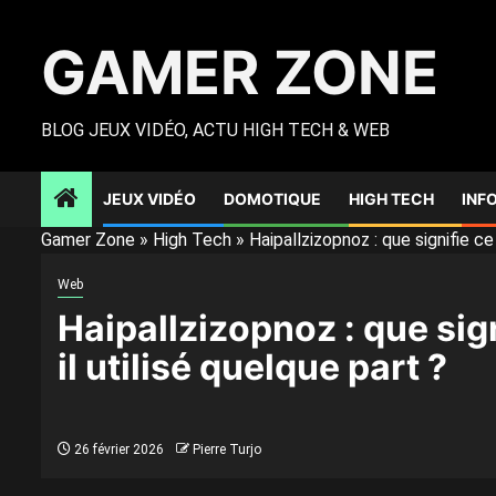
Skip
to
GAMER ZONE
content
BLOG JEUX VIDÉO, ACTU HIGH TECH & WEB
JEUX VIDÉO
DOMOTIQUE
HIGH TECH
INF
Gamer Zone
»
High Tech
»
Haipallzizopnoz : que signifie ce
Web
Haipallzizopnoz : que sig
il utilisé quelque part ?
26 février 2026
Pierre Turjo