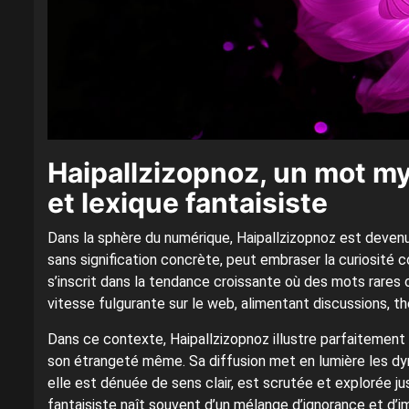
Haipallzizopnoz, un mot mys
et lexique fantaisiste
Dans la sphère du numérique, Haipallzizopnoz est deven
sans signification concrète, peut embraser la curiosité c
s’inscrit dans la tendance croissante où des mots rare
vitesse fulgurante sur le web, alimentant discussions, 
Dans ce contexte, Haipallzizopnoz illustre parfaitemen
son étrangeté même. Sa diffusion met en lumière les 
elle est dénuée de sens clair, est scrutée et explorée 
fantaisiste naît souvent d’un mélange d’ignorance et d’im