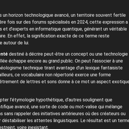
 un horizon technologique avancé, un territoire souvent fertile
ère fois sur des forums spécialisés en 2024, cette expression a
 et d’experts en informatique quantique, générant un véritable
laire. En effet, la signification exacte de ce terme reste
 autour de lui.
enté
destiné à décrire peut-être un concept ou une technologie
illée échappe encore au grand public. On peut l’associer à une
néologisme technique tirant avantage d’un lexique fantaisiste
ailleurs, ce vocabulaire non répertorié exerce une forme
hevêtrement de lettres et sons donne à ce mot un aspect exotiqu
ypter l’étymologie hypothétique, d’autres soulignent que
tifique avancé, une sorte de code ou mot-valise qui mélange
s sans rappeler des initiatives antérieures où des créateurs ou
stabiliser les attentes linguistiques. Le résultat est un term
streint, voire inexistant.