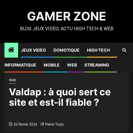
Skip
to
GAMER ZONE
content
BLOG JEUX VIDÉO, ACTU HIGH TECH & WEB
JEUX VIDÉO
DOMOTIQUE
HIGH TECH
Gamer Zone
»
High Tech
»
Valdap : à quoi sert ce site et
INFORMATIQUE
MOBILE
WEB
STREAMING
est-il fiable ?
Web
Valdap : à quoi sert ce
site et est-il fiable ?
26 février 2026
Pierre Turjo