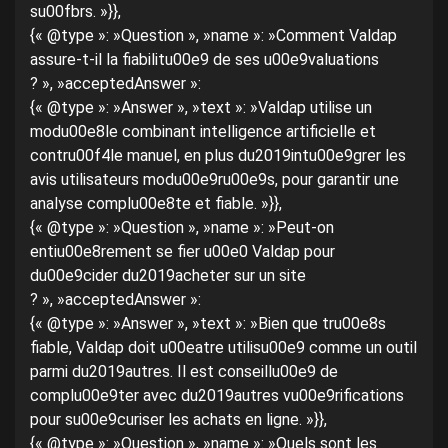
su00fbrs. »}},
{« @type »: »Question », »name »: »Comment Valdap
assure-t-il la fiabilitu00e9 de ses u00e9valuations
? », »acceptedAnswer »:
{« @type »: »Answer », »text »: »Valdap utilise un
modu00e8le combinant intelligence artificielle et
contru00f4le manuel, en plus du2019intu00e9grer les
avis utilisateurs modu00e9ru00e9s, pour garantir une
analyse complu00e8te et fiable. »}},
{« @type »: »Question », »name »: »Peut-on
entiu00e8rement se fier u00e0 Valdap pour
du00e9cider du2019acheter sur un site
? », »acceptedAnswer »:
{« @type »: »Answer », »text »: »Bien que tru00e8s
fiable, Valdap doit u00eatre utilisu00e9 comme un outil
parmi du2019autres. Il est conseillu00e9 de
complu00e9ter avec du2019autres vu00e9rifications
pour su00e9curiser les achats en ligne. »}},
{« @type »: »Question », »name »: »Quels sont les