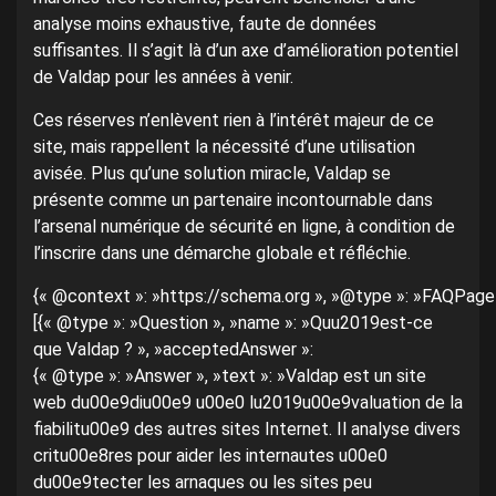
analyse moins exhaustive, faute de données
suffisantes. Il s’agit là d’un axe d’amélioration potentiel
de Valdap pour les années à venir.
Ces réserves n’enlèvent rien à l’intérêt majeur de ce
site, mais rappellent la nécessité d’une utilisation
avisée. Plus qu’une solution miracle, Valdap se
présente comme un partenaire incontournable dans
l’arsenal numérique de sécurité en ligne, à condition de
l’inscrire dans une démarche globale et réfléchie.
{« @context »: »https://schema.org », »@type »: »FAQPage »
[{« @type »: »Question », »name »: »Quu2019est-ce
que Valdap ? », »acceptedAnswer »:
{« @type »: »Answer », »text »: »Valdap est un site
web du00e9diu00e9 u00e0 lu2019u00e9valuation de la
fiabilitu00e9 des autres sites Internet. Il analyse divers
critu00e8res pour aider les internautes u00e0
du00e9tecter les arnaques ou les sites peu