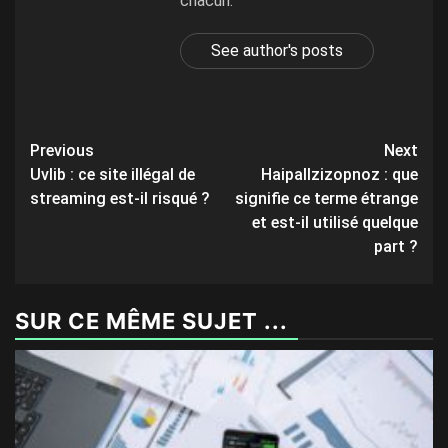
chacun.
See author's posts
Post
Previous
Next
Uvlib : ce site illégal de
Haipallzizopnoz : que
navigation
streaming est-il risqué ?
signifie ce terme étrange
et est-il utilisé quelque
part ?
SUR CE MÊME SUJET ...