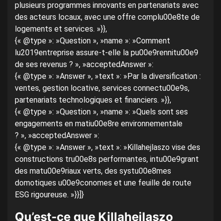
plusieurs programmes innovants en partenariats avec
des acteurs locaux, avec une offre complu00e8te de
logements et services. »}},
{« @type »: »Question », »name »: »Comment
lu2019entreprise assure-t-elle la pu00e9rennitu00e9
de ses revenus ? », »acceptedAnswer »:
{« @type »: »Answer », »text »: »Par la diversification :
ventes, gestion locative, services connectu00e9s,
partenariats technologiques et financiers. »}},
{« @type »: »Question », »name »: »Quels sont ses
engagements en matiu00e8re environnementale
? », »acceptedAnswer »:
{« @type »: »Answer », »text »: »Killahejlaszo vise des
constructions tru00e8s performantes, intu00e9grant
des matu00e9riaux verts, des systu00e8mes
domotiques u00e9conomes et une feuille de route
ESG rigoureuse. »}}]}
Qu’est-ce que Killahejlaszo