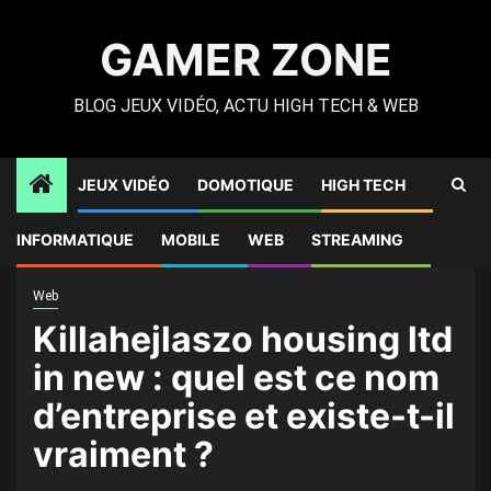
Skip
to
GAMER ZONE
content
BLOG JEUX VIDÉO, ACTU HIGH TECH & WEB
JEUX VIDÉO
DOMOTIQUE
HIGH TECH
Gamer Zone
»
High Tech
»
Killahejlaszo housing ltd in new :
INFORMATIQUE
MOBILE
WEB
STREAMING
quel est ce nom d’entreprise et existe-t-il vraiment ?
Web
Killahejlaszo housing ltd
in new : quel est ce nom
d’entreprise et existe-t-il
vraiment ?