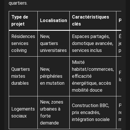
quartiers.
Type de
Caractéristiques
Localisation
Publi
projet
clés
Résidences
New,
Espaces partagés,
Étudi
services
quartiers
domotique avancée,
jeune
coliving
universitaires
services inclus
profe
Mixité
Quartiers
New,
habitat/commerces,
Famil
mixtes
périphéries
efficacité
local
durables
en mutation
énergétique, accès
mobilité douce
New, zones
Construction BBC,
Pers
Logements
urbaines à
prix encadrés,
reve
sociaux
forte
intégration sociale
mode
demande