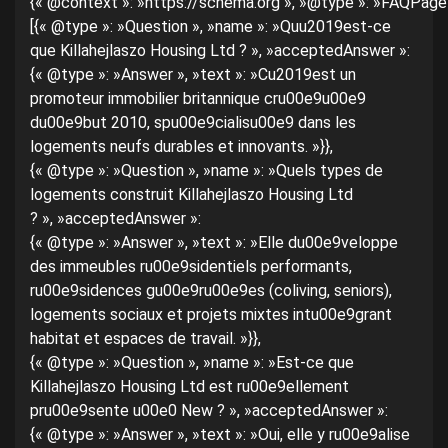
{« @context »: »https://schema.org », »@type »: »FAQPage »
[{« @type »: »Question », »name »: »Quu2019est-ce
que Killahejlaszo Housing Ltd ? », »acceptedAnswer »:
{« @type »: »Answer », »text »: »Cu2019est un
promoteur immobilier britannique cru00e9u00e9
du00e9but 2010, spu00e9cialisu00e9 dans les
logements neufs durables et innovants. »}},
{« @type »: »Question », »name »: »Quels types de
logements construit Killahejlaszo Housing Ltd
? », »acceptedAnswer »:
{« @type »: »Answer », »text »: »Elle du00e9veloppe
des immeubles ru00e9sidentiels performants,
ru00e9sidences gu00e9ru00e9es (coliving, seniors),
logements sociaux et projets mixtes intu00e9grant
habitat et espaces de travail. »}},
{« @type »: »Question », »name »: »Est-ce que
Killahejlaszo Housing Ltd est ru00e9ellement
pru00e9sente u00e0 New ? », »acceptedAnswer »:
{« @type »: »Answer », »text »: »Oui, elle y ru00e9alise