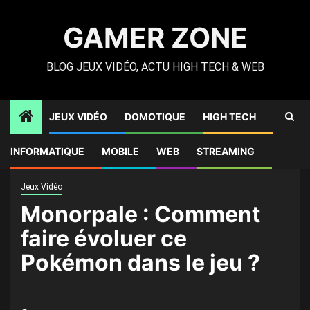
Skip
to
GAMER ZONE
content
BLOG JEUX VIDÉO, ACTU HIGH TECH & WEB
JEUX VIDÉO
DOMOTIQUE
HIGH TECH
Gamer Zone
»
High Tech
»
Monorpale : Comment faire
INFORMATIQUE
MOBILE
WEB
STREAMING
évoluer ce Pokémon dans le jeu ?
Jeux Vidéo
Monorpale : Comment
faire évoluer ce
Pokémon dans le jeu ?