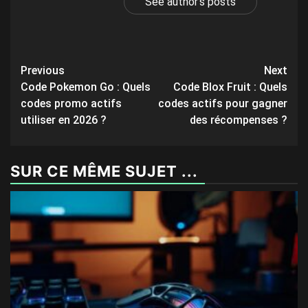
See author's posts
Post
Previous
Next
Code Pokemon Go : Quels
Code Blox Fruit : Quels
navigation
codes promo actifs
codes actifs pour gagner
utiliser en 2026 ?
des récompenses ?
SUR CE MÊME SUJET ...