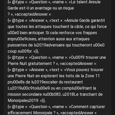
{« @type »: »Question », »name »: »Le talent Annule
Garde est-il un avantage ou un risque
? », »acceptedAnswer »:
{« @type »: »Answer », »text »: »Annule Garde garantit
que toutes les attaques touchent la cible, ce qui force
u00e0 bien anticiper. Si cela renforce vos frappes
impru00e9cises, attention aussi aux attaques
puissantes de lu2019adversaire qui toucheront u00e0
coup su00fbr. »}},
{« @type »: »Question », »name »: »Ou00f9 trouver une
Pierre Nuit gratuitement ? », »acceptedAnswer »:
{« @type »: »Answer », »text »: »Vous pouvez trouver
une Pierre Nuit en explorant les toits de la Zone 11
pru00e8s de lu2019escalier du restaurant
Lu2019u00c9toilu00e9 ou en complu00e9tant la
mission secondaire nu00b083, u2018Le tranchant de
Monorpaleu2019. »}},
{« @type »: »Question », »name »: »Comment capturer
efficacement Monorpale ? », »acceptedAnswer »: