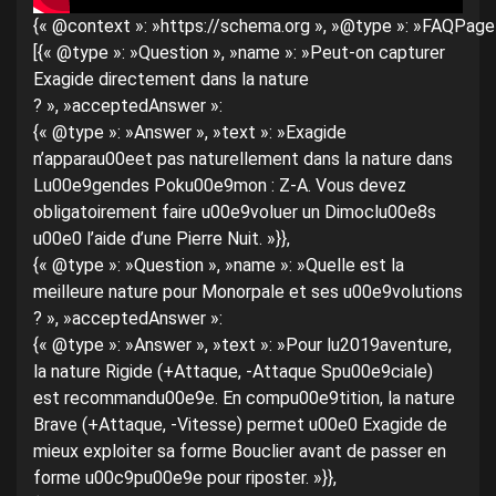
{« @context »: »https://schema.org », »@type »: »FAQPage »
[{« @type »: »Question », »name »: »Peut-on capturer
Exagide directement dans la nature
? », »acceptedAnswer »:
{« @type »: »Answer », »text »: »Exagide
n’apparau00eet pas naturellement dans la nature dans
Lu00e9gendes Poku00e9mon : Z-A. Vous devez
obligatoirement faire u00e9voluer un Dimoclu00e8s
u00e0 l’aide d’une Pierre Nuit. »}},
{« @type »: »Question », »name »: »Quelle est la
meilleure nature pour Monorpale et ses u00e9volutions
? », »acceptedAnswer »:
{« @type »: »Answer », »text »: »Pour lu2019aventure,
la nature Rigide (+Attaque, -Attaque Spu00e9ciale)
est recommandu00e9e. En compu00e9tition, la nature
Brave (+Attaque, -Vitesse) permet u00e0 Exagide de
mieux exploiter sa forme Bouclier avant de passer en
forme u00c9pu00e9e pour riposter. »}},