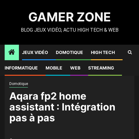
Skip
to
GAMER ZONE
content
BLOG JEUX VIDÉO, ACTU HIGH TECH & WEB
JEUX VIDÉO
DOMOTIQUE
HIGH TECH
Gamer Zone
»
High Tech
»
Aqara fp2 home assistant :
INFORMATIQUE
MOBILE
WEB
STREAMING
Intégration pas à pas
Domotique
Aqara fp2 home
assistant : Intégration
pas à pas