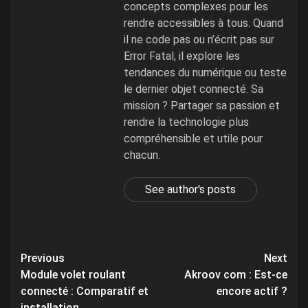
concepts complexes pour les
rendre accessibles à tous. Quand
il ne code pas ou n’écrit pas sur
Error Fatal, il explore les
tendances du numérique ou teste
le dernier objet connecté. Sa
mission ? Partager sa passion et
rendre la technologie plus
compréhensible et utile pour
chacun.
See author's posts
Post
Previous
Next
Module volet roulant
Akroov com : Est-ce
navigation
connecté : Comparatif et
encore actif ?
installation