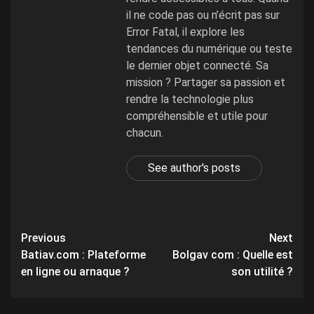
il ne code pas ou n’écrit pas sur
Error Fatal, il explore les
tendances du numérique ou teste
le dernier objet connecté. Sa
mission ? Partager sa passion et
rendre la technologie plus
compréhensible et utile pour
chacun.
See author's posts
Post
Previous
Next
Batiav.com : Plateforme
Bolgav com : Quelle est
navigation
en ligne ou arnaque ?
son utilité ?