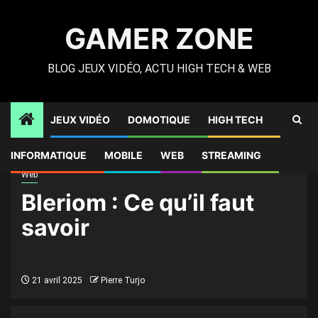
Skip
to
GAMER ZONE
content
BLOG JEUX VIDÉO, ACTU HIGH TECH & WEB
JEUX VIDÉO
DOMOTIQUE
HIGH TECH
Gamer Zone
»
High Tech
»
Bleriom : Ce qu’il faut savoir
INFORMATIQUE
MOBILE
WEB
STREAMING
Web
Bleriom : Ce qu’il faut
savoir
21 avril 2025
Pierre Turjo