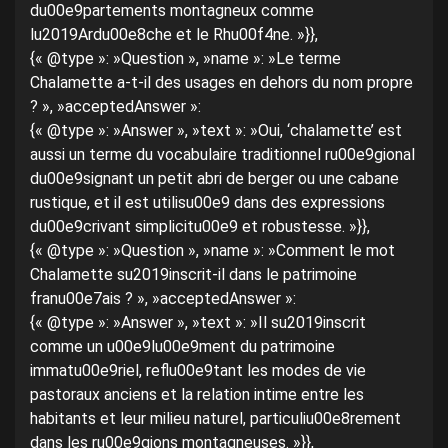
du00e9partements montagneux comme
lu2019Ardu00e8che et le Rhu00f4ne. »}},
{« @type »: »Question », »name »: »Le terme
Chalamette a-t-il des usages en dehors du nom propre
? », »acceptedAnswer »:
{« @type »: »Answer », »text »: »Oui, ‘chalamette’ est
aussi un terme du vocabulaire traditionnel ru00e9gional
du00e9signant un petit abri de berger ou une cabane
rustique, et il est utilisu00e9 dans des expressions
du00e9crivant simplicitu00e9 et robustesse. »}},
{« @type »: »Question », »name »: »Comment le mot
Chalamette su2019inscrit-il dans le patrimoine
franu00e7ais ? », »acceptedAnswer »:
{« @type »: »Answer », »text »: »Il su2019inscrit
comme un u00e9lu00e9ment du patrimoine
immatu00e9riel, reflu00e9tant les modes de vie
pastoraux anciens et la relation intime entre les
habitants et leur milieu naturel, particuliu00e8rement
dans les ru00e9gions montagneuses. »}},