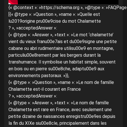
{« @context »: »https://schema.org », »@type »: »FAQPage »
[{« @type »: »Question », »name »: »Quelle est
lu2019origine pru00e9cise du mot Chalamette
? », »acceptedAnswer »:
{« @type »: »Answer », »text »: »Le mot ‘chalamette’
vient du vieux franu00e7ais et du00e9signe une petite
cabane ou abri rudimentaire utilisu00e9 en montagne,
particuliu00e8rement par les bergers durant la
transhumance. Il symbolise un habitat simple, souvent
en bois ou en pierre su00e8che, adaptu00e9 aux
environnements pastoraux. »}},
{« @type »: »Question », »name »: »Le nom de famille
Chalamette est-il courant en France
? », »acceptedAnswer »:
{« @type »: »Answer », »text »: »Le nom de famille
Chalamette est rare en France, avec seulement une
petite dizaine de naissances enregistru00e9es depuis
la fin du XIXe siu00e8cle, principalement dans les