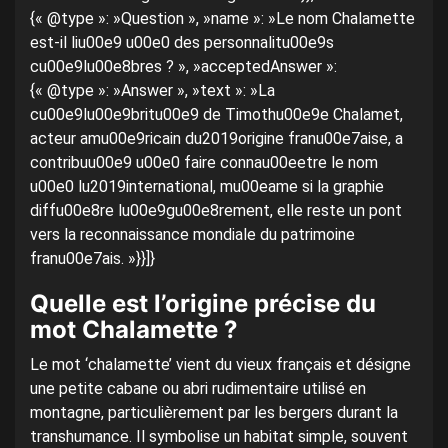
{« @type »: »Question », »name »: »Le nom Chalamette
est-il liu00e9 u00e0 des personnalitu00e9s
cu00e9lu00e8bres ? », »acceptedAnswer »:
{« @type »: »Answer », »text »: »La
cu00e9lu00e9britu00e9 de Timothu00e9e Chalamet,
acteur amu00e9ricain du2019origine franu00e7aise, a
contribuu00e9 u00e0 faire connau00eetre le nom
u00e0 lu2019international, mu00eame si la graphie
diffu00e8re lu00e9gu00e8rement, elle reste un pont
vers la reconnaissance mondiale du patrimoine
franu00e7ais. »}}]}
Quelle est l’origine précise du
mot Chalamette ?
Le mot ‘chalamette’ vient du vieux français et désigne
une petite cabane ou abri rudimentaire utilisé en
montagne, particulièrement par les bergers durant la
transhumance. Il symbolise un habitat simple, souvent