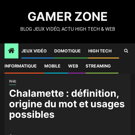
Skip
to
GAMER ZONE
content
BLOG JEUX VIDÉO, ACTU HIGH TECH & WEB
JEUX VIDÉO
DOMOTIQUE
HIGH TECH
Gamer Zone
»
High Tech
»
Chalamette : définition, origine
INFORMATIQUE
MOBILE
WEB
STREAMING
du mot et usages possibles
Web
Chalamette : définition,
origine du mot et usages
possibles