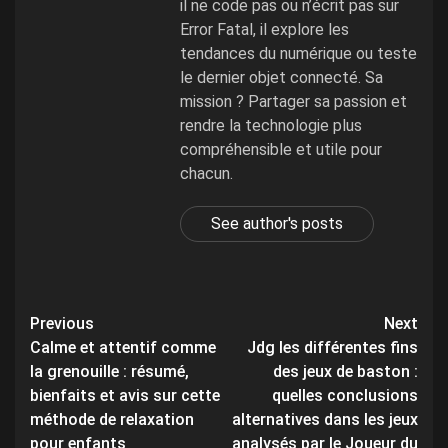
il ne code pas ou n’écrit pas sur
Error Fatal, il explore les
tendances du numérique ou teste
le dernier objet connecté. Sa
mission ? Partager sa passion et
rendre la technologie plus
compréhensible et utile pour
chacun.
See author's posts
Post
Previous
Next
Calme et attentif comme
Jdg les différentes fins
navigation
la grenouille : résumé,
des jeux de baston :
bienfaits et avis sur cette
quelles conclusions
méthode de relaxation
alternatives dans les jeux
pour enfants
analysés par le Joueur du