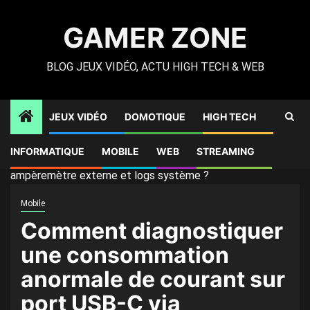
Skip
to
GAMER ZONE
content
BLOG JEUX VIDÉO, ACTU HIGH TECH & WEB
JEUX VIDÉO
DOMOTIQUE
HIGH TECH
Gamer Zone
»
High Tech
»
Comment diagnostiquer une
INFORMATIQUE
MOBILE
WEB
STREAMING
consommation anormale de courant sur port USB-C via
ampèremètre externe et logs système ?
Mobile
Comment diagnostiquer
une consommation
anormale de courant sur
port USB-C via