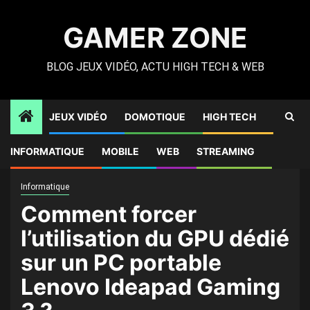
Skip
to
GAMER ZONE
content
BLOG JEUX VIDÉO, ACTU HIGH TECH & WEB
JEUX VIDÉO
DOMOTIQUE
HIGH TECH
Gamer Zone
»
High Tech
»
Comment forcer l’utilisation du
INFORMATIQUE
MOBILE
WEB
STREAMING
GPU dédié sur un PC portable Lenovo Ideapad Gaming 3 ?
Informatique
Comment forcer
l’utilisation du GPU dédié
sur un PC portable
Lenovo Ideapad Gaming