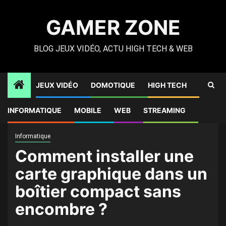
Skip
to
GAMER ZONE
content
BLOG JEUX VIDÉO, ACTU HIGH TECH & WEB
JEUX VIDÉO
DOMOTIQUE
HIGH TECH
Gamer Zone
»
High Tech
»
Comment installer une carte
INFORMATIQUE
MOBILE
WEB
STREAMING
graphique dans un boîtier compact sans encombre ?
Informatique
Comment installer une
carte graphique dans un
boîtier compact sans
encombre ?