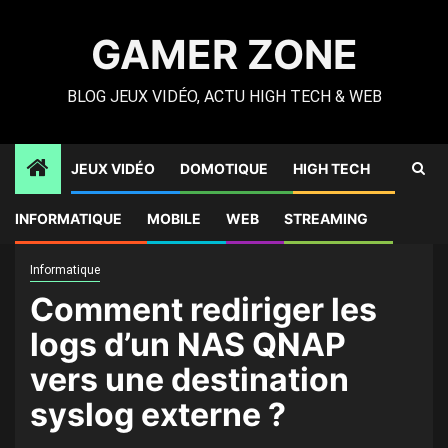
Skip
to
GAMER ZONE
content
BLOG JEUX VIDÉO, ACTU HIGH TECH & WEB
JEUX VIDÉO
DOMOTIQUE
HIGH TECH
Gamer Zone
»
High Tech
»
Comment rediriger les logs d’un
INFORMATIQUE
MOBILE
WEB
STREAMING
NAS QNAP vers une destination syslog externe ?
Informatique
Comment rediriger les
logs d’un NAS QNAP
vers une destination
syslog externe ?