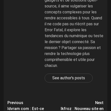
gadgets et de solutions open-
source, il aime vulgariser les
concepts complexes pour les
rendre accessibles à tous. Quand
il ne code pas ou n’écrit pas sur
Error Fatal, il explore les
tendances du numérique ou teste
le dernier objet connecté. Sa
mission ? Partager sa passion et
rendre la technologie plus
compréhensible et utile pour
chacun.
See author's posts
Post
Previous
Next
Idvram com : Est-ce
Ikfroz : Nouveau site en