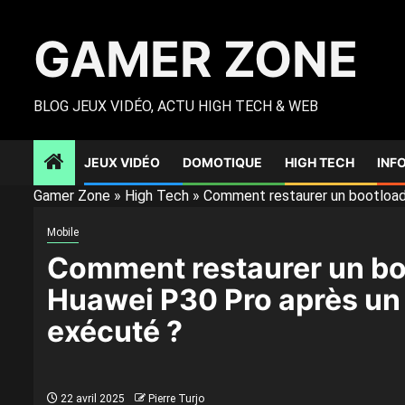
Skip
to
GAMER ZONE
content
BLOG JEUX VIDÉO, ACTU HIGH TECH & WEB
JEUX VIDÉO
DOMOTIQUE
HIGH TECH
INF
Gamer Zone
»
High Tech
»
Comment restaurer un bootloade
Mobile
Comment restaurer un bo
Huawei P30 Pro après un 
exécuté ?
22 avril 2025
Pierre Turjo