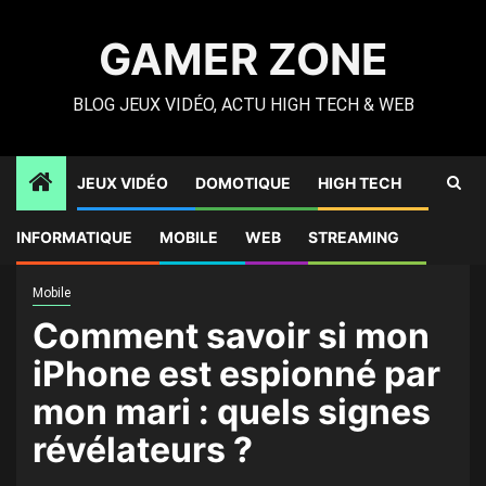
Skip
to
GAMER ZONE
content
BLOG JEUX VIDÉO, ACTU HIGH TECH & WEB
JEUX VIDÉO
DOMOTIQUE
HIGH TECH
Gamer Zone
»
High Tech
»
Comment savoir si mon iPhone
INFORMATIQUE
MOBILE
WEB
STREAMING
est espionné par mon mari : quels signes révélateurs ?
Mobile
Comment savoir si mon
iPhone est espionné par
mon mari : quels signes
révélateurs ?