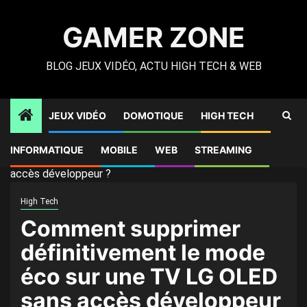
Skip
to
GAMER ZONE
content
BLOG JEUX VIDÉO, ACTU HIGH TECH & WEB
JEUX VIDÉO
DOMOTIQUE
HIGH TECH
Gamer Zone
»
High Tech
»
Comment supprimer
INFORMATIQUE
MOBILE
WEB
STREAMING
définitivement le mode éco sur une TV LG OLED sans
accès développeur ?
High Tech
Comment supprimer
définitivement le mode
éco sur une TV LG OLED
sans accès développeur