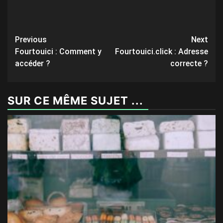
Post
Previous
Next
Fourtouici : Comment y
Fourtouici.click : Adresse
navigation
accéder ?
correcte ?
SUR CE MÊME SUJET ...