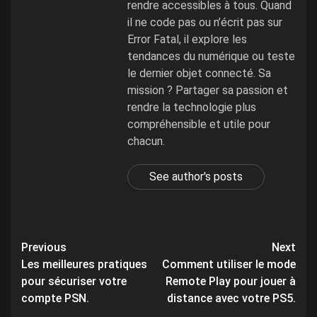
rendre accessibles à tous. Quand
il ne code pas ou n’écrit pas sur
Error Fatal, il explore les
tendances du numérique ou teste
le dernier objet connecté. Sa
mission ? Partager sa passion et
rendre la technologie plus
compréhensible et utile pour
chacun.
See author's posts
Post
Previous
Next
Les meilleures pratiques
Comment utiliser le mode
navigation
pour sécuriser votre
Remote Play pour jouer à
compte PSN.
distance avec votre PS5.