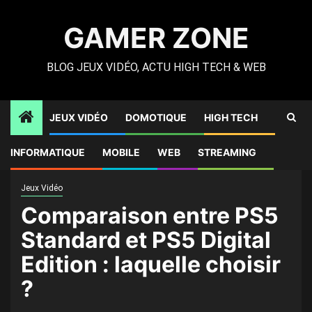
Skip
to
GAMER ZONE
content
BLOG JEUX VIDÉO, ACTU HIGH TECH & WEB
JEUX VIDÉO
DOMOTIQUE
HIGH TECH
Gamer Zone
»
High Tech
»
Comparaison entre PS5
INFORMATIQUE
MOBILE
WEB
STREAMING
Standard et PS5 Digital Edition : laquelle choisir ?
Jeux Vidéo
Comparaison entre PS5
Standard et PS5 Digital
Edition : laquelle choisir
?