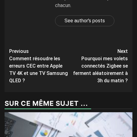
chacun.
See author's posts
Post
Previous
Next
Comment résoudre les
Pourquoi mes volets
navigation
erreurs CEC entre Apple
connectés Zigbee se
TV 4K et une TV Samsung
ferment aléatoirement à
QLED ?
3h du matin ?
SUR CE MÊME SUJET ...