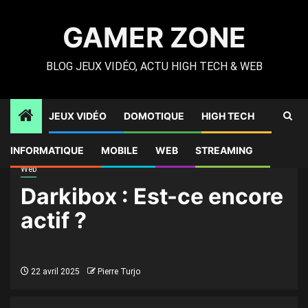
Skip
to
GAMER ZONE
content
BLOG JEUX VIDÉO, ACTU HIGH TECH & WEB
JEUX VIDÉO
DOMOTIQUE
HIGH TECH
Gamer Zone
»
High Tech
»
Darkibox : Est-ce encore actif ?
INFORMATIQUE
MOBILE
WEB
STREAMING
Web
Darkibox : Est-ce encore
actif ?
22 avril 2025
Pierre Turjo