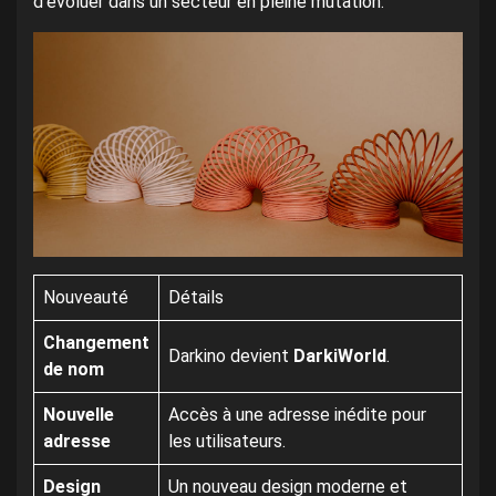
d’évoluer dans un secteur en pleine mutation.
Nouveauté
Détails
Changement
Darkino devient
DarkiWorld
.
de nom
Nouvelle
Accès à une adresse inédite pour
adresse
les utilisateurs.
Design
Un nouveau design moderne et