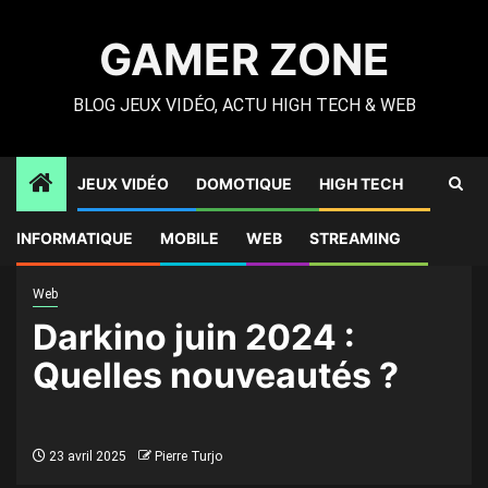
Skip
to
GAMER ZONE
content
BLOG JEUX VIDÉO, ACTU HIGH TECH & WEB
JEUX VIDÉO
DOMOTIQUE
HIGH TECH
Gamer Zone
»
High Tech
»
Darkino juin 2024 : Quelles
INFORMATIQUE
MOBILE
WEB
STREAMING
nouveautés ?
Web
Darkino juin 2024 :
Quelles nouveautés ?
23 avril 2025
Pierre Turjo