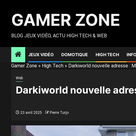
Skip
to
GAMER ZONE
content
BLOG JEUX VIDÉO, ACTU HIGH TECH & WEB
JEUX VIDÉO
DOMOTIQUE
HIGH TECH
INF
Gamer Zone
»
High Tech
»
Darkiworld nouvelle adresse : Mi
Web
Darkiworld nouvelle adress
23 avril 2025
Pierre Turjo