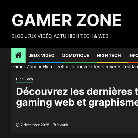
Skip
to
GAMER ZONE
content
BLOG JEUX VIDÉO, ACTU HIGH TECH & WEB
JEUX VIDÉO
DOMOTIQUE
HIGH TECH
INF
Gamer Zone
»
High Tech
»
Découvrez les dernières tenda
High Tech
Découvrez les dernières 
gaming web et graphism
2 décembre 2025
hvwnk