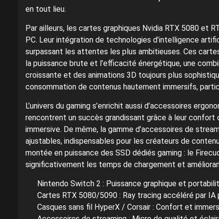
en tout lieu.
Par ailleurs, les cartes graphiques Nvidia RTX 5080 et 
PC. Leur intégration de technologies d’intelligence artific
surpassant les attentes les plus ambitieuses. Ces cartes
la puissance brute et l’efficacité énergétique, une com
croissante et des animations 3D toujours plus sophistiq
consommation de contenus hautement immersifs, particu
L’univers du gaming s’enrichit aussi d’accessoires ergon
rencontrent un succès grandissant grâce à leur confort 
immersive. De même, la gamme d’accessoires de streamin
ajustables, indispensables pour les créateurs de contenu
montée en puissance des SSD dédiés gaming : le Firecuda
significativement les temps de chargement et améliorant a
Nintendo Switch 2 : Puissance graphique et portabilit
Cartes RTX 5080/5090 : Ray tracing accéléré par IA po
Casques sans fil HyperX / Corsair : Confort et immer
Accessoires de streaming : Micro de qualité et éclair