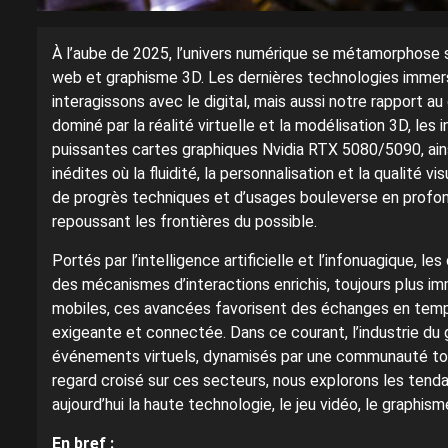
À l’aube de 2025, l’univers numérique se métamorphose s
web et graphisme 3D. Les dernières technologies immers
interagissons avec le digital, mais aussi notre rapport a
dominé par la réalité virtuelle et la modélisation 3D, le
puissantes cartes graphiques Nvidia RTX 5080/5090, ains
inédites où la fluidité, la personnalisation et la qualit
de progrès techniques et d’usages bouleverse en profon
repoussant les frontières du possible.
Portés par l’intelligence artificielle et l’infonuagique, 
des mécanismes d’interactions enrichis, toujours plus im
mobiles, ces avancées favorisent des échanges en temp
exigeante et connectée. Dans ce courant, l’industrie du 
événements virtuels, dynamisés par une communauté touj
regard croisé sur ces secteurs, nous explorons les tend
aujourd’hui la haute technologie, le jeu vidéo, le graphism
En bref :