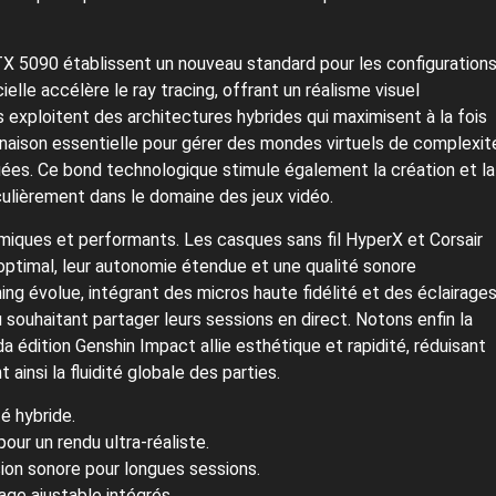
RTX 5090 établissent un nouveau standard pour les configuration
ielle accélère le ray tracing, offrant un réalisme visuel
 exploitent des architectures hybrides qui maximisent à la fois
binaison essentielle pour gérer des mondes virtuels de complexit
uées. Ce bond technologique stimule également la création et la
lièrement dans le domaine des jeux vidéo.
omiques et performants. Les casques sans fil HyperX et Corsair
optimal, leur autonomie étendue et une qualité sonore
g évolue, intégrant des micros haute fidélité et des éclairage
 souhaitant partager leurs sessions en direct. Notons enfin la
 édition Genshin Impact allie esthétique et rapidité, réduisant
insi la fluidité globale des parties.
é hybride.
ur un rendu ultra-réaliste.
sion sonore pour longues sessions.
age ajustable intégrés.