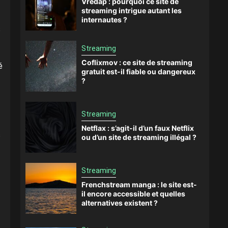
Vredap : pourquoi ce site de
streaming intrigue autant les
internautes ?
s
Streaming
Coflixmov : ce site de streaming
é
gratuit est-il fiable ou dangereux
?
Streaming
Netflax : s’agit-il d’un faux Netflix
s
ou d’un site de streaming illégal ?
Streaming
Frenchstream manga : le site est-
il encore accessible et quelles
alternatives existent ?