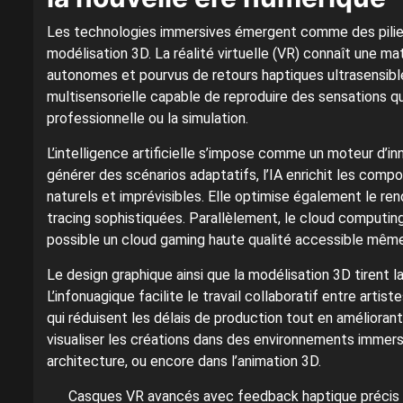
Les technologies immersives émergent comme des piliers
modélisation 3D. La réalité virtuelle (VR) connaît une m
autonomes et pourvus de retours haptiques ultrasensible
multisensorielle capable de reproduire des sensations qu
professionnelle ou la simulation.
L’intelligence artificielle s’impose comme un moteur d’
générer des scénarios adaptatifs, l’IA enrichit les com
naturels et imprévisibles. Elle optimise également le r
tracing sophistiquées. Parallèlement, le cloud computin
possible un cloud gaming haute qualité accessible mêm
Le design graphique ainsi que la modélisation 3D tirent
L’infonuagique facilite le travail collaboratif entre art
qui réduisent les délais de production tout en améliorant l
visualiser les créations dans des environnements immersif
architecture, ou encore dans l’animation 3D.
Casques VR avancés avec feedback haptique précis 