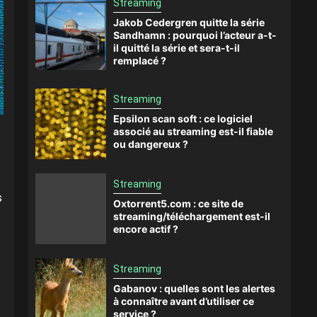
Streaming
Jakob Cedergren quitte la série
Sandhamn : pourquoi l’acteur a-t-
il quitté la série et sera-t-il
remplacé ?
Streaming
Epsilon scan soft : ce logiciel
associé au streaming est-il fiable
ou dangereux ?
Streaming
s
Oxtorrent5.com : ce site de
streaming/téléchargement est-il
encore actif ?
Streaming
Gabanov : quelles sont les alertes
à connaître avant d’utiliser ce
service ?