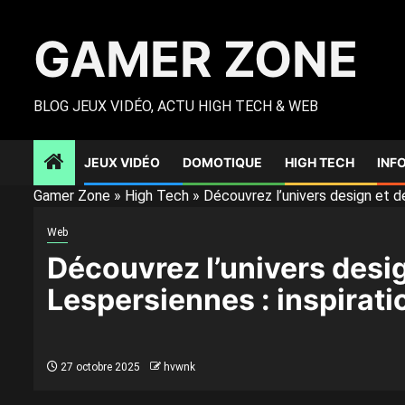
Skip
to
GAMER ZONE
content
BLOG JEUX VIDÉO, ACTU HIGH TECH & WEB
JEUX VIDÉO
DOMOTIQUE
HIGH TECH
INF
Gamer Zone
»
High Tech
»
Découvrez l’univers design et d
Web
Découvrez l’univers desi
Lespersiennes : inspirati
27 octobre 2025
hvwnk