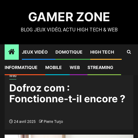
Skip
to
GAMER ZONE
content
BLOG JEUX VIDÉO, ACTU HIGH TECH & WEB
JEUX VIDÉO
DOMOTIQUE
HIGH TECH
Gamer Zone
»
Web
»
Dofroz com : Fonctionne-t-il encore ?
INFORMATIQUE
MOBILE
WEB
STREAMING
Web
Dofroz com :
Fonctionne-t-il encore ?
24 avril 2025
Pierre Turjo