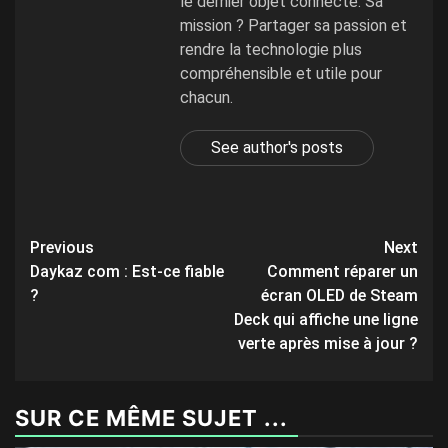
le dernier objet connecté. Sa
mission ? Partager sa passion et
rendre la technologie plus
compréhensible et utile pour
chacun.
See author's posts
Post
Previous
Next
Daykaz com : Est-ce fiable
Comment réparer un
navigation
?
écran OLED de Steam
Deck qui affiche une ligne
verte après mise à jour ?
SUR CE MÊME SUJET ...