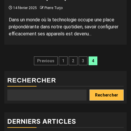
14 février 2025
Pierre Turjo
Dans un monde où la technologie occupe une place
prépondérante dans notre quotidien, savoir configurer
efficacement ses appareils est devenu...
Pagination
Previous
1
2
3
4
des
publications
RECHERCHER
Rechercher
DERNIERS ARTICLES