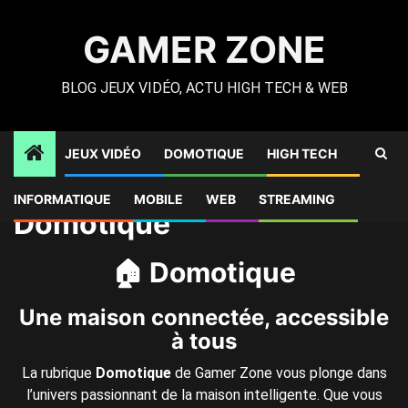
Skip
to
GAMER ZONE
content
BLOG JEUX VIDÉO, ACTU HIGH TECH & WEB
JEUX VIDÉO
DOMOTIQUE
HIGH TECH
Gamer Zone
»
Domotique
»
Page 4
INFORMATIQUE
MOBILE
WEB
STREAMING
Domotique
🏠 Domotique
Une maison connectée, accessible
à tous
La rubrique
Domotique
de Gamer Zone vous plonge dans
l’univers passionnant de la maison intelligente. Que vous