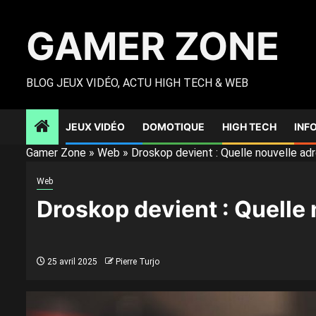
Skip
to
GAMER ZONE
content
BLOG JEUX VIDÉO, ACTU HIGH TECH & WEB
JEUX VIDÉO
DOMOTIQUE
HIGH TECH
INF
Gamer Zone
»
Web
»
Droskop devient : Quelle nouvelle ad
Web
Droskop devient : Quelle 
25 avril 2025
Pierre Turjo