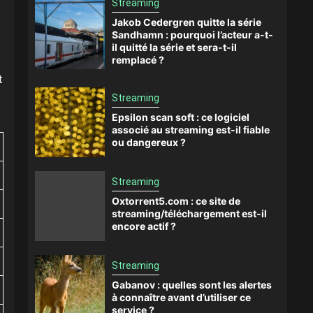
Streaming
Jakob Cedergren quitte la série
Sandhamn : pourquoi l’acteur a-t-
il quitté la série et sera-t-il
remplacé ?
t
Streaming
Epsilon scan soft : ce logiciel
associé au streaming est-il fiable
ou dangereux ?
Streaming
Oxtorrent5.com : ce site de
streaming/téléchargement est-il
encore actif ?
Streaming
Gabanov : quelles sont les alertes
à connaître avant d’utiliser ce
service ?