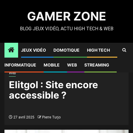
Skip
to
GAMER ZONE
content
BLOG JEUX VIDÉO, ACTU HIGH TECH & WEB
JEUX VIDÉO
DOMOTIQUE
HIGH TECH
Gamer Zone
»
Web
»
Elitgol : Site encore accessible ?
INFORMATIQUE
MOBILE
WEB
STREAMING
Web
Elitgol : Site encore
accessible ?
27 avril 2025
Pierre Turjo