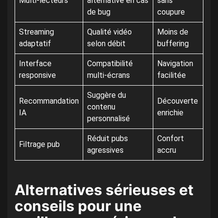
Multi-lecteurs
alternative en cas
sans
de bug
coupure
Streaming
Qualité vidéo
Moins de
adaptatif
selon débit
buffering
Interface
Compatibilité
Navigation
responsive
multi-écrans
facilitée
Suggère du
Recommandation
Découverte
contenu
IA
enrichie
personnalisé
Réduit pubs
Confort
Filtrage pub
agressives
accru
Alternatives sérieuses et
conseils pour une