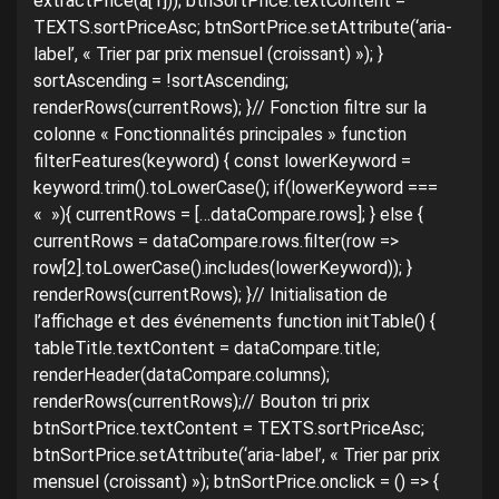
extractPrice(a[1])); btnSortPrice.textContent =
TEXTS.sortPriceAsc; btnSortPrice.setAttribute(‘aria-
label’, « Trier par prix mensuel (croissant) »); }
sortAscending = !sortAscending;
renderRows(currentRows); }// Fonction filtre sur la
colonne « Fonctionnalités principales » function
filterFeatures(keyword) { const lowerKeyword =
keyword.trim().toLowerCase(); if(lowerKeyword ===
« »){ currentRows = […dataCompare.rows]; } else {
currentRows = dataCompare.rows.filter(row =>
row[2].toLowerCase().includes(lowerKeyword)); }
renderRows(currentRows); }// Initialisation de
l’affichage et des événements function initTable() {
tableTitle.textContent = dataCompare.title;
renderHeader(dataCompare.columns);
renderRows(currentRows);// Bouton tri prix
btnSortPrice.textContent = TEXTS.sortPriceAsc;
btnSortPrice.setAttribute(‘aria-label’, « Trier par prix
mensuel (croissant) »); btnSortPrice.onclick = () => {