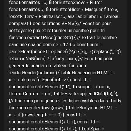
fonctionnalités… », filterButtonShow: « Filtrer
fonctionnalités », filterButtonHide: « Masquer filtre »,
resetFilters: « Réinitialiser », ariaTableLabel: « Tableau
comparatif des solutions VPN » };// Fonction pour
nettoyer le prix et retourner un nombre pour tri
function extractPrice(priceStr) { // Extrait le nombre
dans une chaîne comme « 12 € » const num =
parseFloat(priceStr.replace(/[^\d,\.]/g, »).replace(‘,’, ‘.’));
return isNaN(num) ? Infinity : num; }// Fonction pour
générer le header du tableau function
renderHeader(columns) { tableHeader.innerHTML =
« »; columns.forEach(col => { const th =
document.createElement(‘th’); th.scope = « col »;
th.textContent = col; tableHeader.appendChild(th); });
}// Fonction pour générer les lignes visibles dans tbody
function renderRows(rows) { tableBody.innerHTML =
« »; if (rows.length === 0) { const tr =
document.createElement(« tr »); const td =
document.createElement(« td »); td.colSpan =