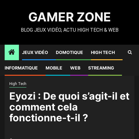
Skip
to
GAMER ZONE
content
BLOG JEUX VIDÉO, ACTU HIGH TECH & WEB
JEUX VIDÉO
DOMOTIQUE
HIGH TECH
Gamer Zone
»
High Tech
»
Eyozi : De quoi s’agit-il et
INFORMATIQUE
MOBILE
WEB
STREAMING
comment cela fonctionne-t-il ?
High Tech
Eyozi : De quoi s’agit-il et
comment cela
fonctionne-t-il ?