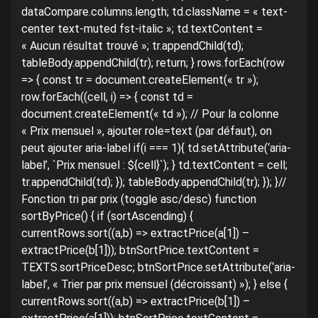
dataCompare.columns.length; td.className = « text-
center text-muted fst-italic »; td.textContent =
« Aucun résultat trouvé »; tr.appendChild(td);
tableBody.appendChild(tr); return; } rows.forEach(row
=> { const tr = document.createElement(« tr »);
row.forEach((cell, i) => { const td =
document.createElement(« td »); // Pour la colonne
« Prix mensuel », ajouter role=text (par défaut), on
peut ajouter aria-label if(i === 1){ td.setAttribute(‘aria-
label’, `Prix mensuel : ${cell}`); } td.textContent = cell;
tr.appendChild(td); }); tableBody.appendChild(tr); }); }//
Fonction tri par prix (toggle asc/desc) function
sortByPrice() { if (sortAscending) {
currentRows.sort((a,b) => extractPrice(a[1]) –
extractPrice(b[1])); btnSortPrice.textContent =
TEXTS.sortPriceDesc; btnSortPrice.setAttribute(‘aria-
label’, « Trier par prix mensuel (décroissant) »); } else {
currentRows.sort((a,b) => extractPrice(b[1]) –