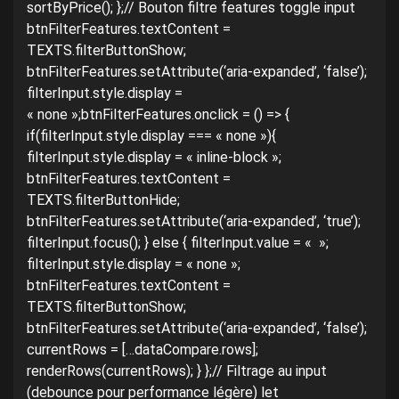
sortByPrice(); };// Bouton filtre features toggle input
btnFilterFeatures.textContent =
TEXTS.filterButtonShow;
btnFilterFeatures.setAttribute(‘aria-expanded’, ‘false’);
filterInput.style.display =
« none »;btnFilterFeatures.onclick = () => {
if(filterInput.style.display === « none »){
filterInput.style.display = « inline-block »;
btnFilterFeatures.textContent =
TEXTS.filterButtonHide;
btnFilterFeatures.setAttribute(‘aria-expanded’, ‘true’);
filterInput.focus(); } else { filterInput.value = « »;
filterInput.style.display = « none »;
btnFilterFeatures.textContent =
TEXTS.filterButtonShow;
btnFilterFeatures.setAttribute(‘aria-expanded’, ‘false’);
currentRows = […dataCompare.rows];
renderRows(currentRows); } };// Filtrage au input
(debounce pour performance légère) let