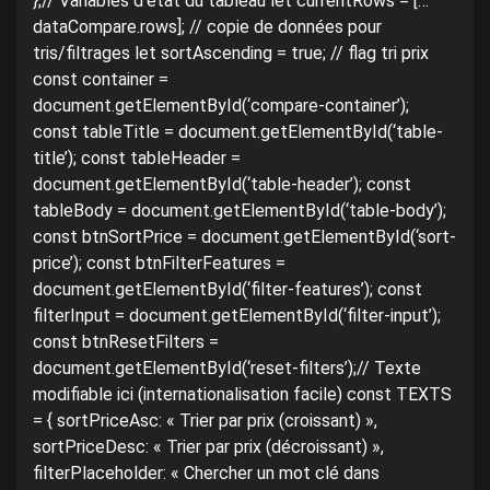
};// Variables d’état du tableau let currentRows = […
dataCompare.rows]; // copie de données pour
tris/filtrages let sortAscending = true; // flag tri prix
const container =
document.getElementById(‘compare-container’);
const tableTitle = document.getElementById(‘table-
title’); const tableHeader =
document.getElementById(‘table-header’); const
tableBody = document.getElementById(‘table-body’);
const btnSortPrice = document.getElementById(‘sort-
price’); const btnFilterFeatures =
document.getElementById(‘filter-features’); const
filterInput = document.getElementById(‘filter-input’);
const btnResetFilters =
document.getElementById(‘reset-filters’);// Texte
modifiable ici (internationalisation facile) const TEXTS
= { sortPriceAsc: « Trier par prix (croissant) »,
sortPriceDesc: « Trier par prix (décroissant) »,
filterPlaceholder: « Chercher un mot clé dans