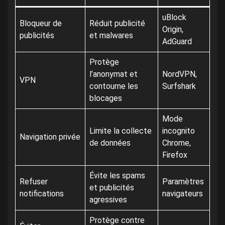
uBlock
Bloqueur de
Réduit publicité
Origin,
publicités
et malwares
AdGuard
Protège
l’anonymat et
NordVPN,
VPN
contourne les
Surfshark
blocages
Mode
Limite la collecte
incognito
Navigation privée
de données
Chrome,
Firefox
Évite les spams
Refuser
Paramètres
et publicités
notifications
navigateurs
agressives
Protège contre