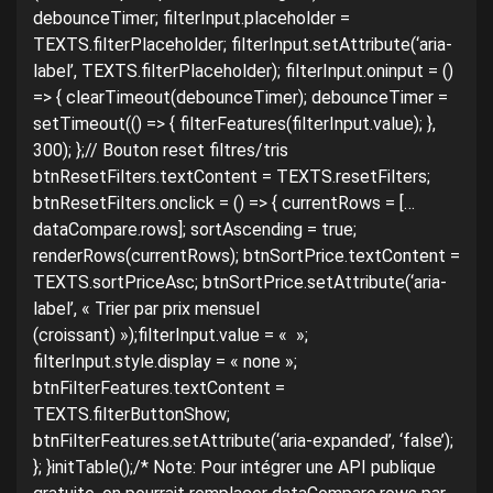
debounceTimer; filterInput.placeholder =
TEXTS.filterPlaceholder; filterInput.setAttribute(‘aria-
label’, TEXTS.filterPlaceholder); filterInput.oninput = ()
=> { clearTimeout(debounceTimer); debounceTimer =
setTimeout(() => { filterFeatures(filterInput.value); },
300); };// Bouton reset filtres/tris
btnResetFilters.textContent = TEXTS.resetFilters;
btnResetFilters.onclick = () => { currentRows = […
dataCompare.rows]; sortAscending = true;
renderRows(currentRows); btnSortPrice.textContent =
TEXTS.sortPriceAsc; btnSortPrice.setAttribute(‘aria-
label’, « Trier par prix mensuel
(croissant) »);filterInput.value = « »;
filterInput.style.display = « none »;
btnFilterFeatures.textContent =
TEXTS.filterButtonShow;
btnFilterFeatures.setAttribute(‘aria-expanded’, ‘false’);
}; }initTable();/* Note: Pour intégrer une API publique