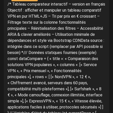
/* Tableau comparateur interactif – version en français
Objectif : afficher et manipuler un tableau comparatif
VPN en pur HTML+JS – Tri par prix en € croissant –
Filtrage texte sur la colonne fonctionnalités
principales – Réinitialisation des filtres – Accessibilité
ARIA & clavier améliorés – Utilisation minimale de
dépendances et style via Bootstrap CDNData source :
intégrée dans ce script (remplacer par API possible si
besoin) */// Données statiques fournies (exemple)
const dataCompare = { « title »: « Comparaison des
solutions VPN populaires », « columns »: [« Service
VPN », « Prix mensuel », « Fonctionnalités
principales »], « rows »: [ [« NordVPN », « 12 € »,
« Chiffrement avancé, serveurs dans 60 pays,
compatibilité multi-plateformes »], [« Surfshark », « 8
€ », « Mode camouflage, connexion illimitée, interface
simple »], [« ExpressVPN », « 15 € », « Vitesse élevée,
applications faciles à utiliser, protocoles sécurisés »] ]