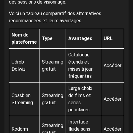
des sessions de visionnage.
Voici un tableau comparatif des alternatives
recommandées et leurs avantages :
Nom de
Type
Avantages
URL
plateforme
Catalogue
Udrob
Streaming
étendu et
Accéder
Dolwiz
gratuit
mises à jour
fréquentes
Large choix
Cpasbien
Streaming
de films et
Accéder
Streaming
gratuit
séries
populaires
Interface
Streaming
Rodorm
fluide sans
Accéder
gratuit