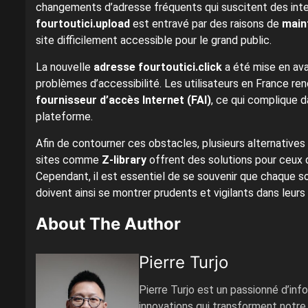
changements d’adresse fréquents qui suscitent des inter
fourtoutici.upload
est entravé par des raisons de
main
site difficilement accessible pour le grand public.
La nouvelle
adresse fourtoutici.click
a été mise en ava
problèmes d’accessibilité. Les utilisateurs en France re
fournisseur d’accès Internet (FAI)
, ce qui complique d
plateforme.
Afin de contourner ces obstacles, plusieurs alternative
sites comme
Z-library
offrent des solutions pour ceux 
Cependant, il est essentiel de se souvenir que chaque sol
doivent ainsi se montrer prudents et vigilants dans leurs 
About The Author
Pierre Turjo
Pierre Turjo est un passionné d’inf
innovations qui transforment notre 