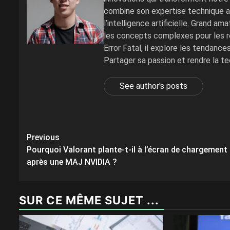
combine son expertise technique av
l’intelligence artificielle. Grand a
les concepts complexes pour les re
Error Fatal, il explore les tendanc
Partager sa passion et rendre la t
See author's posts
Post
Previous
Pourquoi Valorant plante-t-il à l’écran de chargement
navigation
après une MAJ NVIDIA ?
SUR CE MÊME SUJET ...