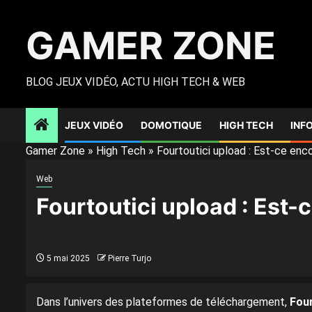
Skip
to
GAMER ZONE
content
BLOG JEUX VIDÉO, ACTU HIGH TECH & WEB
JEUX VIDÉO
DOMOTIQUE
HIGH TECH
INF
Gamer Zone
»
High Tech
»
Fourtoutici upload : Est-ce enc
Web
Fourtoutici upload : Est-
5 mai 2025
Pierre Turjo
Dans l’univers des plateformes de téléchargement,
Four