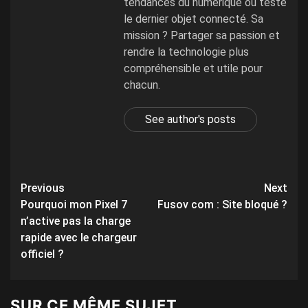
tendances du numérique ou teste
le dernier objet connecté. Sa
mission ? Partager sa passion et
rendre la technologie plus
compréhensible et utile pour
chacun.
See author's posts
Post
Previous
Next
Pourquoi mon Pixel 7
Fusov com : Site bloqué ?
navigation
n’active pas la charge
rapide avec le chargeur
officiel ?
SUR CE MÊME SUJET ...