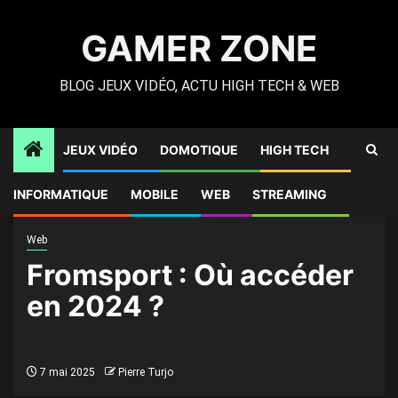
Skip
to
GAMER ZONE
content
BLOG JEUX VIDÉO, ACTU HIGH TECH & WEB
JEUX VIDÉO
DOMOTIQUE
HIGH TECH
Gamer Zone
»
High Tech
»
Fromsport : Où accéder en 2024
INFORMATIQUE
MOBILE
WEB
STREAMING
?
Web
Fromsport : Où accéder
en 2024 ?
7 mai 2025
Pierre Turjo