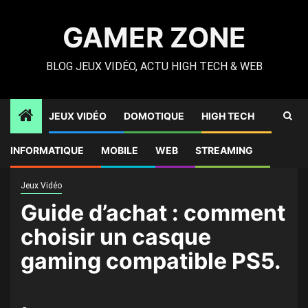
Skip
to
GAMER ZONE
content
BLOG JEUX VIDÉO, ACTU HIGH TECH & WEB
JEUX VIDÉO
DOMOTIQUE
HIGH TECH
Gamer Zone
»
High Tech
»
Guide d’achat : comment choisir
INFORMATIQUE
MOBILE
WEB
STREAMING
un casque gaming compatible PS5.
Jeux Vidéo
Guide d’achat : comment
choisir un casque
gaming compatible PS5.