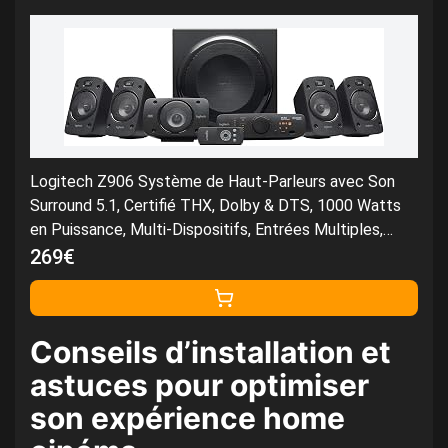
Logitech Z906 Système de Haut-Parleurs avec Son
Surround 5.1, Certifié THX, Dolby & DTS, 1000 Watts
en Puissance, Multi-Dispositifs, Entrées Multiples,
Télécommande, Prise EU/France, PC/PS4/Xbox/TV
269€
Conseils d’installation et
astuces pour optimiser
son expérience home