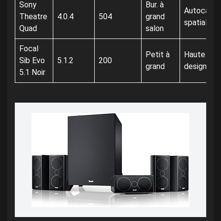
Sony
Bur. à
Autocalibr
Theatre
4.0.4
504
grand
spatial aud
Quad
salon
Focal
Petit à
Haute fidél
Sib Evo
5.1.2
200
grand
design lux
5.1 Noir