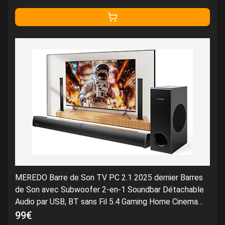
MEREDO Barre de Son TV PC 2.1 2025 dernier Barres
de Son avec Subwoofer 2-en-1 Soundbar Détachable
Audio par USB, BT sans Fil 5.4 Gaming Home Cinema
Graves/aigus réglables HD-Arc/Optique/AUX
99€