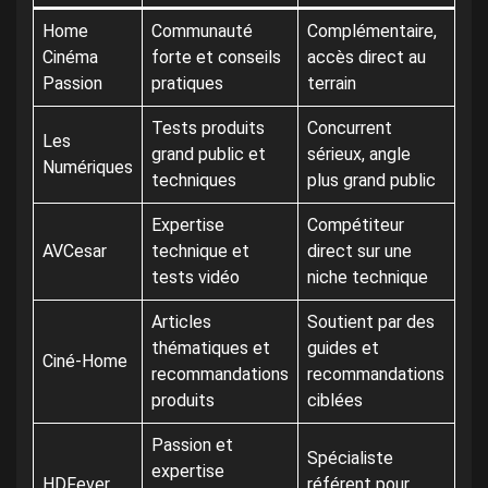
Home
Communauté
Complémentaire,
Cinéma
forte et conseils
accès direct au
Passion
pratiques
terrain
Tests produits
Concurrent
Les
grand public et
sérieux, angle
Numériques
techniques
plus grand public
Expertise
Compétiteur
AVCesar
technique et
direct sur une
tests vidéo
niche technique
Articles
Soutient par des
thématiques et
guides et
Ciné-Home
recommandations
recommandations
produits
ciblées
Passion et
Spécialiste
expertise
HDFever
référent pour