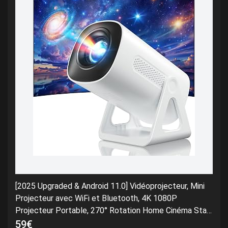
[2025 Upgraded & Android 11.0] Vidéoprojecteur, Mini
Projecteur avec WiFi et Bluetooth, 4K 1080P
Projecteur Portable, 270° Rotation Home Cinéma Star
Rétroprojecteur pour Phone/PS5/HDMI/TV Stick/USB
59€