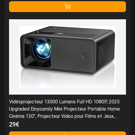
Vidéoprojecteur 13000 Lumens Full HD 1080P, 2025
Upgraded Einyoumily Mini Projecteur Portable Home
Cinéma 130", Projecteur Video pour Films et Jeux,
Compatible iOS/Android/TV Stick(14 * 11 * 6cm)
29€