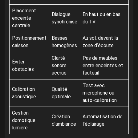
Placement
Dialogue
En haut ou en bas
enceinte
synchronisé
du TV
centrale
Positionnement
Basses
Au sol, devant la
caisson
homogènes
zone d’écoute
Clarté
Pas de meubles
Éviter
sonore
entre enceintes et
obstacles
accrue
fauteuil
Test avec
Calibration
Qualité
microphone ou
acoustique
optimale
auto-calibration
Gestion
Création
Automatisation de
domotique
d’ambiance
l’éclairage
lumière