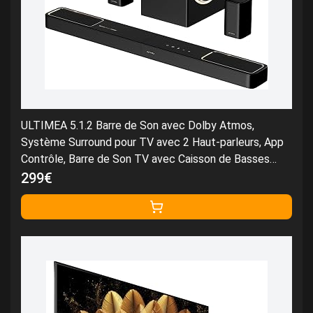
ULTIMEA 5.1.2 Barre de Son avec Dolby Atmos,
Système Surround pour TV avec 2 Haut-parleurs, App
Contrôle, Barre de Son TV avec Caisson de Basses
pour Home Cinema, BT 5.4, HDMI eARC, Skywave F40
299€
Boom