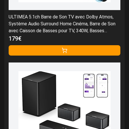
ULTIMEA 5.1ch Barre de Son TV avec Dolby Atmos,
Système Audio Surround Home Cinéma, Barre de Son
avec Caisson de Basses pour TV, 340W, Basses
Réglables, App, Bluetooth 5.4, Poseidon M60 Boom
179€