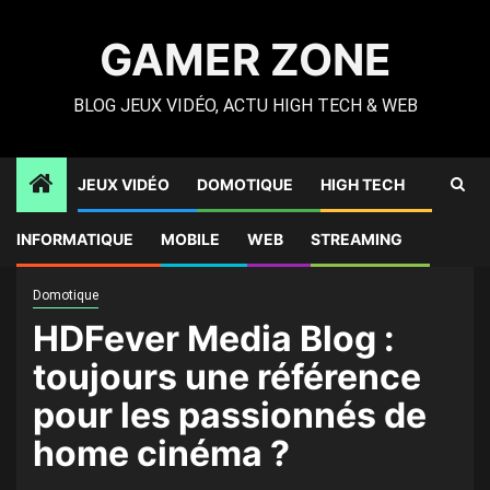
Skip
to
GAMER ZONE
content
BLOG JEUX VIDÉO, ACTU HIGH TECH & WEB
JEUX VIDÉO
DOMOTIQUE
HIGH TECH
Gamer Zone
»
High Tech
»
HDFever Media Blog : toujours
INFORMATIQUE
MOBILE
WEB
STREAMING
une référence pour les passionnés de home cinéma ?
Domotique
HDFever Media Blog :
toujours une référence
pour les passionnés de
home cinéma ?