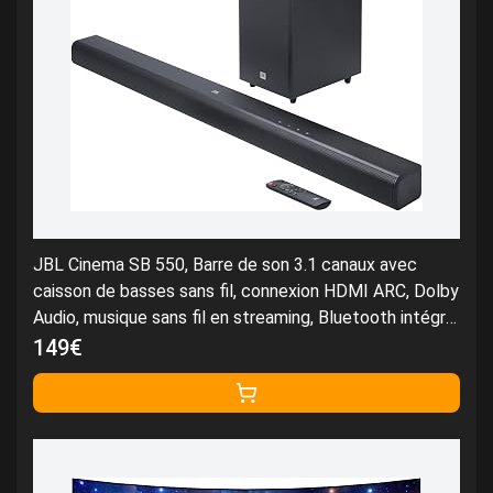
JBL Cinema SB 550, Barre de son 3.1 canaux avec
caisson de basses sans fil, connexion HDMI ARC, Dolby
Audio, musique sans fil en streaming, Bluetooth intégré,
design compact, 250 W, en noir
149€