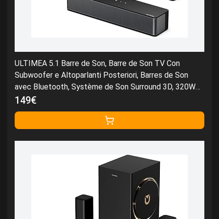
ULTIMEA 5.1 Barre de Son, Barre de Son TV Con
Subwoofer e Altoparlanti Posteriori, Barres de Son
avec Bluetooth, Système de Son Surround 3D, 320W
Soundbar avec App Contrôle, Home Cinema, Poseidon
149€
D50