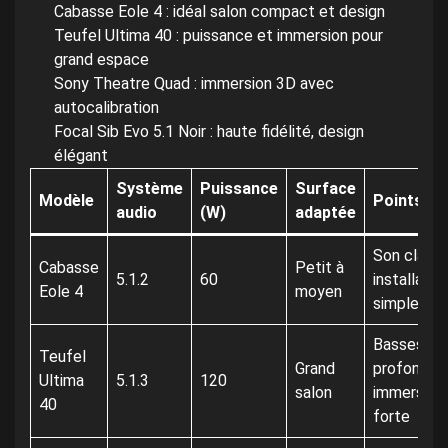
Cabasse Eole 4 : idéal salon compact et design
Teufel Ultima 40 : puissance et immersion pour
grand espace
Sony Theatre Quad : immersion 3D avec
autocalibration
Focal Sib Evo 5.1 Noir : haute fidélité, design
élégant
Système
Puissance
Surface
Modèle
Points fo
audio
(W)
adaptée
Son clair,
Cabasse
Petit à
5.1.2
60
installatio
Eole 4
moyen
simple
Basses
Teufel
Grand
profondes
Ultima
5.1.3
120
salon
immersion
40
forte