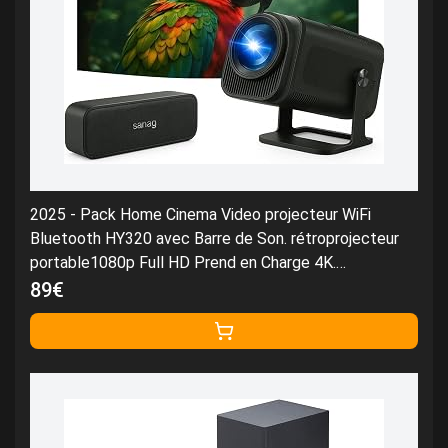
2025 - Pack Home Cinema Video projecteur WiFi
Bluetooth HY320 avec Barre de Son. rétroprojecteur
portable1080p Full HD Prend en Charge 4K.
vidéoprojecteur Compatible avec USB/HDMI, Android
89€
11.