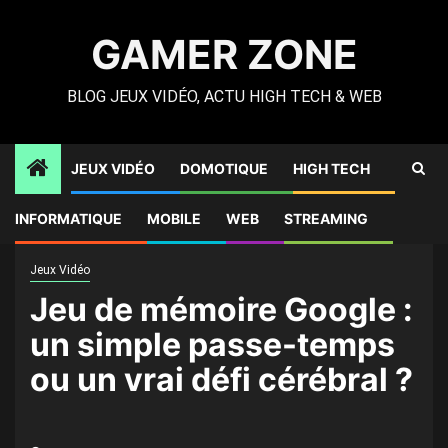
Skip
to
GAMER ZONE
content
BLOG JEUX VIDÉO, ACTU HIGH TECH & WEB
JEUX VIDÉO
DOMOTIQUE
HIGH TECH
Gamer Zone
»
High Tech
»
Jeu de mémoire Google : un
INFORMATIQUE
MOBILE
WEB
STREAMING
simple passe-temps ou un vrai défi cérébral ?
Jeux Vidéo
Jeu de mémoire Google :
un simple passe-temps
ou un vrai défi cérébral ?