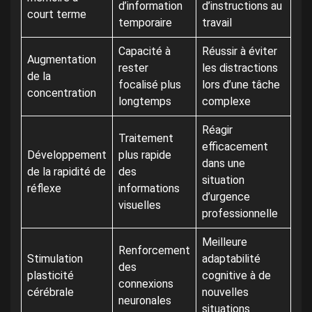
d’information
d’instructions au
court terme
temporaire
travail
Capacité à
Réussir à éviter
Augmentation
rester
les distractions
de la
focalisé plus
lors d’une tâche
concentration
longtemps
complexe
Réagir
Traitement
efficacement
Développement
plus rapide
dans une
de la rapidité de
des
situation
réflexe
informations
d’urgence
visuelles
professionnelle
Meilleure
Renforcement
Stimulation
adaptabilité
des
plasticité
cognitive à de
connexions
cérébrale
nouvelles
neuronales
situations