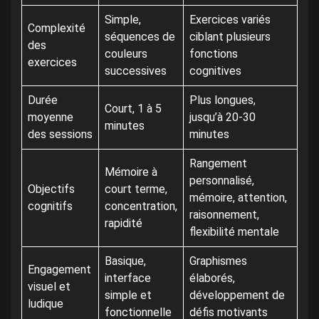
Simple,
Exercices variés
Complexité
séquences de
ciblant plusieurs
des
couleurs
fonctions
exercices
successives
cognitives
Durée
Plus longues,
Court, 1 à 5
moyenne
jusqu’à 20-30
minutes
des sessions
minutes
Rangement
Mémoire à
personnalisé,
Objectifs
court terme,
mémoire, attention,
cognitifs
concentration,
raisonnement,
rapidité
flexibilité mentale
Basique,
Graphismes
Engagement
interface
élaborés,
visuel et
simple et
développement de
ludique
fonctionnelle
défis motivants