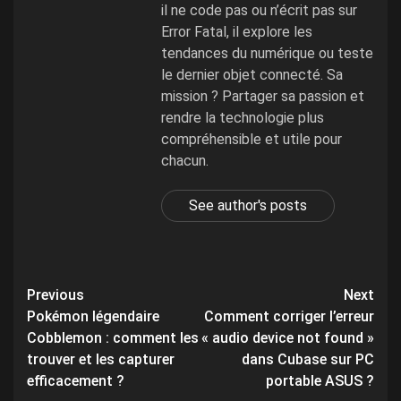
il ne code pas ou n’écrit pas sur
Error Fatal, il explore les
tendances du numérique ou teste
le dernier objet connecté. Sa
mission ? Partager sa passion et
rendre la technologie plus
compréhensible et utile pour
chacun.
See author's posts
Post
Previous
Next
Pokémon légendaire
Comment corriger l’erreur
navigation
Cobblemon : comment les
« audio device not found »
trouver et les capturer
dans Cubase sur PC
efficacement ?
portable ASUS ?