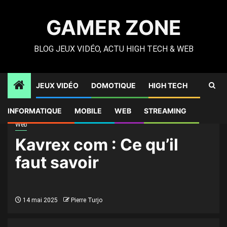
Skip
to
GAMER ZONE
content
BLOG JEUX VIDÉO, ACTU HIGH TECH & WEB
JEUX VIDÉO
DOMOTIQUE
HIGH TECH
Gamer Zone
»
High Tech
»
Kavrex com : Ce qu’il faut savoir
INFORMATIQUE
MOBILE
WEB
STREAMING
Web
Kavrex com : Ce qu’il
faut savoir
14 mai 2025
Pierre Turjo