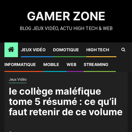
Skip
to
GAMER ZONE
content
BLOG JEUX VIDÉO, ACTU HIGH TECH & WEB
JEUX VIDÉO
DOMOTIQUE
HIGH TECH
Gamer Zone
»
High Tech
»
le collège maléfique tome 5
INFORMATIQUE
MOBILE
WEB
STREAMING
résumé : ce qu’il faut retenir de ce volume
Jeux Vidéo
le collège maléfique
tome 5 résumé : ce qu’il
faut retenir de ce volume