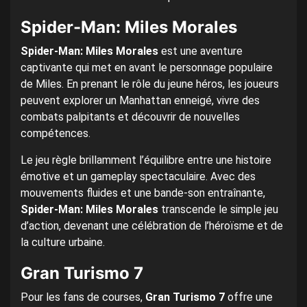
Spider-Man: Miles Morales
Spider-Man: Miles Morales
est une aventure
captivante qui met en avant le personnage populaire
de Miles. En prenant le rôle du jeune héros, les joueurs
peuvent explorer un Manhattan enneigé, vivre des
combats palpitants et découvrir de nouvelles
compétences.
Le jeu règle brillamment l’équilibre entre une histoire
émotive et un gameplay spectaculaire. Avec des
mouvements fluides et une bande-son entraînante,
Spider-Man: Miles Morales
transcende le simple jeu
d’action, devenant une célébration de l’héroïsme et de
la culture urbaine.
Gran Turismo 7
Pour les fans de courses,
Gran Turismo 7
offre une