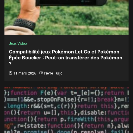
Jeux Vidéo
Compatibilité jeux Pokémon Let Go et Pokémon
Épée Bouclier : Peut-on transférer des Pokémon
?
11 mars 2026
Pierre Turjo