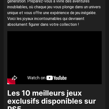
génération. Préparez-vous à vivre des aventures
inoubliables, où chaque jeu vous plonge dans un univers
unique et vous offre une expérience de jeu inégalée.
Voici les joyaux incontournables qui devraient
absolument figurer dans votre collection !
Les 10 meilleurs jeux
exclusifs disponibles sur