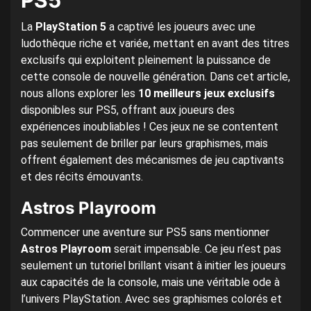
PS5
La
PlayStation 5
a captivé les joueurs avec une
ludothèque riche et variée, mettant en avant des titres
exclusifs qui exploitent pleinement la puissance de
cette console de nouvelle génération. Dans cet article,
nous allons explorer les
10 meilleurs jeux exclusifs
disponibles sur PS5, offrant aux joueurs des
expériences inoubliables ! Ces jeux ne se contentent
pas seulement de briller par leurs graphismes, mais
offrent également des mécanismes de jeu captivants
et des récits émouvants.
Astros Playroom
Commencer une aventure sur PS5 sans mentionner
Astros Playroom
serait impensable. Ce jeu n’est pas
seulement un tutoriel brillant visant à initier les joueurs
aux capacités de la console, mais une véritable ode à
l’univers PlayStation. Avec ses graphismes colorés et