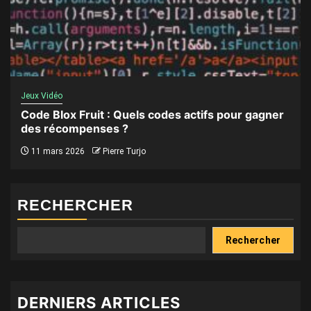
Jeux Vidéo
Code Blox Fruit : Quels codes actifs pour gagner
des récompenses ?
11 mars 2026
Pierre Turjo
RECHERCHER
Rechercher
DERNIERS ARTICLES