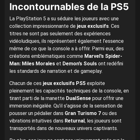
Incontournables de la PS5
La PlayStation 5 a su séduire les joueurs avec une
collection impressionnante de
jeux exclusifs
. Ces
titres ne sont pas seulement des expériences
vidéoludiques, ils représentent également l’essence
même de ce que la console a à offrir. Parmi eux, des
créations emblématiques comme
Marvel’s Spider-
Man: Miles Morales
et
Demon’s Souls
ont redéfini
les standards de narration et de gameplay.
Chacun de ces
jeux exclusifs PS5
exploite
pleinement les capacités techniques de la console, en
tirant parti de la manette
DualSense
pour offrir une
immersion inégalée. Qu’il s’agisse de la sensation de
pousser un pédalier dans
Gran Turismo 7
ou des
vibrations intuitives dans
Returnal
, les joueurs sont
transportés dans de nouveaux univers captivants.