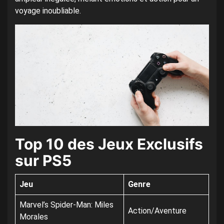
voyage inoubliable.
Top 10 des Jeux Exclusifs
sur PS5
Jeu
Genre
Marvel’s Spider-Man: Miles
Action/Aventure
Morales