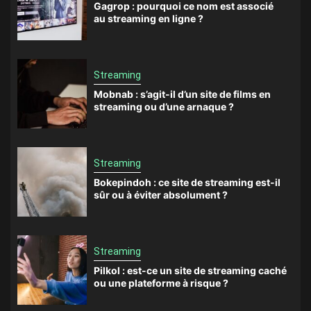
Gagrop : pourquoi ce nom est associé
au streaming en ligne ?
Streaming
Mobnab : s’agit-il d’un site de films en
streaming ou d’une arnaque ?
Streaming
Bokepindoh : ce site de streaming est-il
sûr ou à éviter absolument ?
Streaming
Pilkol : est-ce un site de streaming caché
ou une plateforme à risque ?