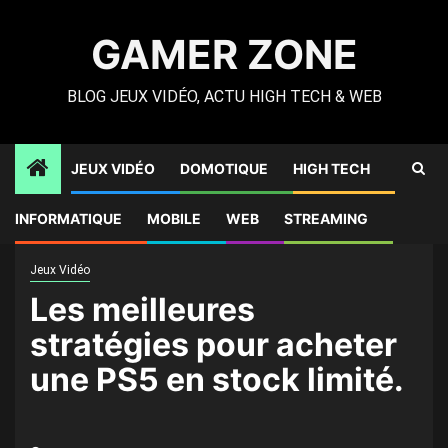
Skip
to
GAMER ZONE
content
BLOG JEUX VIDÉO, ACTU HIGH TECH & WEB
JEUX VIDÉO
DOMOTIQUE
HIGH TECH
Gamer Zone
»
High Tech
»
Les meilleures stratégies pour
INFORMATIQUE
MOBILE
WEB
STREAMING
acheter une PS5 en stock limité.
Jeux Vidéo
Les meilleures
stratégies pour acheter
une PS5 en stock limité.