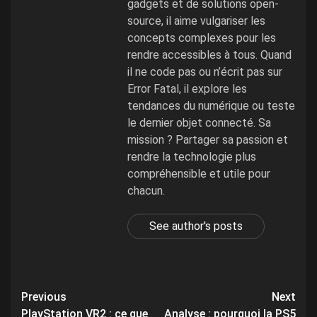
gadgets et de solutions open-
source, il aime vulgariser les
concepts complexes pour les
rendre accessibles à tous. Quand
il ne code pas ou n’écrit pas sur
Error Fatal, il explore les
tendances du numérique ou teste
le dernier objet connecté. Sa
mission ? Partager sa passion et
rendre la technologie plus
compréhensible et utile pour
chacun.
See author's posts
Post
Previous
Next
PlayStation VR2 : ce que
Analyse : pourquoi la PS5