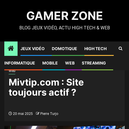
Skip
to
GAMER ZONE
content
BLOG JEUX VIDÉO, ACTU HIGH TECH & WEB
JEUX VIDÉO
DOMOTIQUE
HIGH TECH
Gamer Zone
»
Web
»
Mivtip.com : Site toujours actif ?
INFORMATIQUE
MOBILE
WEB
STREAMING
Web
Mivtip.com : Site
toujours actif ?
20 mai 2025
Pierre Turjo