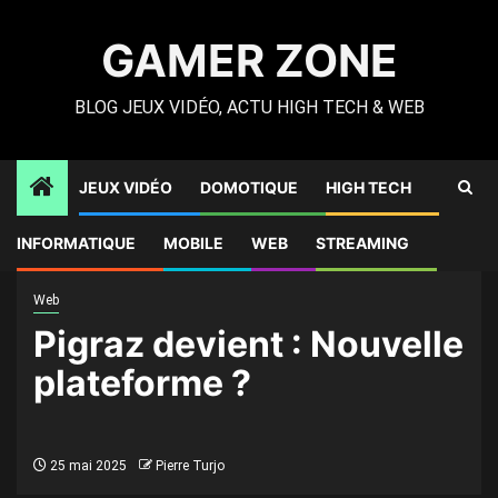
Skip
to
GAMER ZONE
content
BLOG JEUX VIDÉO, ACTU HIGH TECH & WEB
JEUX VIDÉO
DOMOTIQUE
HIGH TECH
Gamer Zone
»
High Tech
»
Pigraz devient : Nouvelle
INFORMATIQUE
MOBILE
WEB
STREAMING
plateforme ?
Web
Pigraz devient : Nouvelle
plateforme ?
25 mai 2025
Pierre Turjo