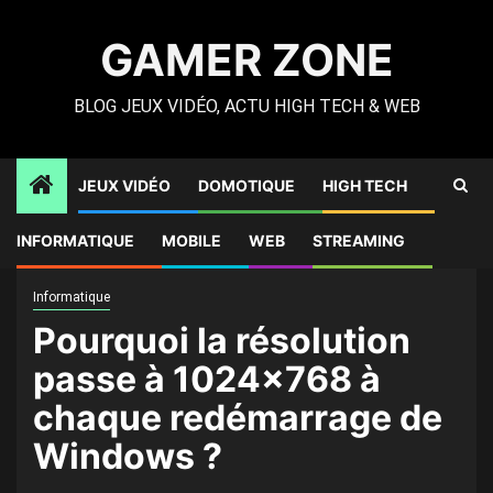
Skip
to
GAMER ZONE
content
BLOG JEUX VIDÉO, ACTU HIGH TECH & WEB
JEUX VIDÉO
DOMOTIQUE
HIGH TECH
Gamer Zone
»
High Tech
»
Pourquoi la résolution passe à
INFORMATIQUE
MOBILE
WEB
STREAMING
1024×768 à chaque redémarrage de Windows ?
Informatique
Pourquoi la résolution
passe à 1024×768 à
chaque redémarrage de
Windows ?