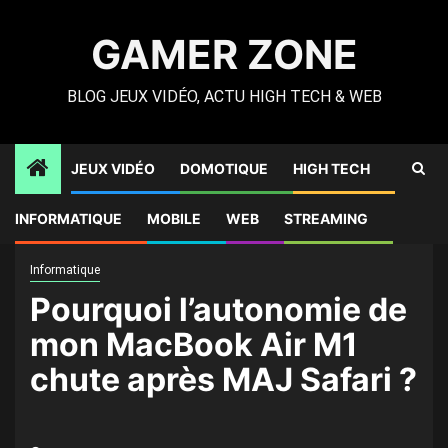
Skip
to
GAMER ZONE
content
BLOG JEUX VIDÉO, ACTU HIGH TECH & WEB
JEUX VIDÉO
DOMOTIQUE
HIGH TECH
Gamer Zone
»
High Tech
»
Pourquoi l’autonomie de mon
INFORMATIQUE
MOBILE
WEB
STREAMING
MacBook Air M1 chute après MAJ Safari ?
Informatique
Pourquoi l’autonomie de
mon MacBook Air M1
chute après MAJ Safari ?