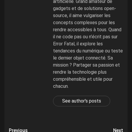
artificielle. Grand amateur de
gadgets et de solutions open-
source, il aime vulgariser les
concepts complexes pour les
rendre accessibles à tous. Quand
il ne code pas ou n’écrit pas sur
Error Fatal, il explore les
tendances du numérique ou teste
le dernier objet connecté. Sa
mission ? Partager sa passion et
rendre la technologie plus
compréhensible et utile pour
chacun.
See author's posts
Post
Previous
Next