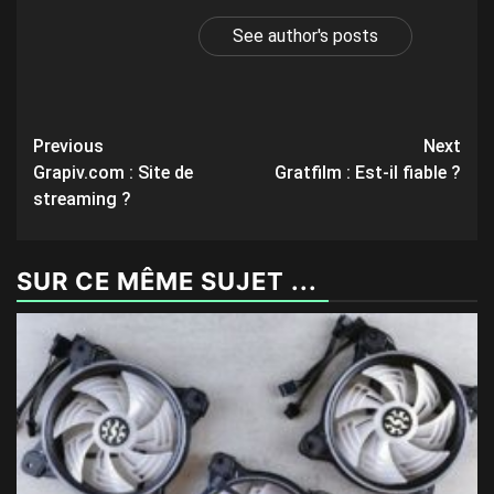
See author's posts
Post
Previous
Next
Grapiv.com : Site de
Gratfilm : Est-il fiable ?
navigation
streaming ?
SUR CE MÊME SUJET ...