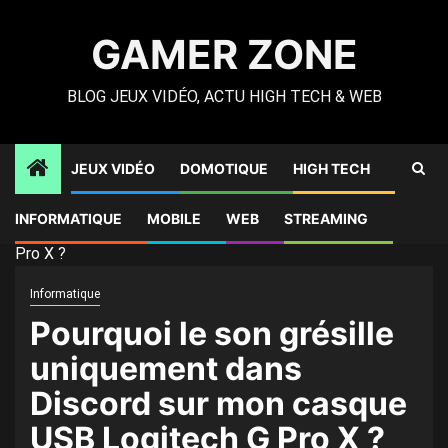
Skip
to
GAMER ZONE
content
BLOG JEUX VIDÉO, ACTU HIGH TECH & WEB
JEUX VIDÉO
DOMOTIQUE
HIGH TECH
Gamer Zone
»
High Tech
»
Pourquoi le son grésille
INFORMATIQUE
MOBILE
WEB
STREAMING
uniquement dans Discord sur mon casque USB Logitech G
Pro X ?
Informatique
Pourquoi le son grésille
uniquement dans
Discord sur mon casque
USB Logitech G Pro X ?